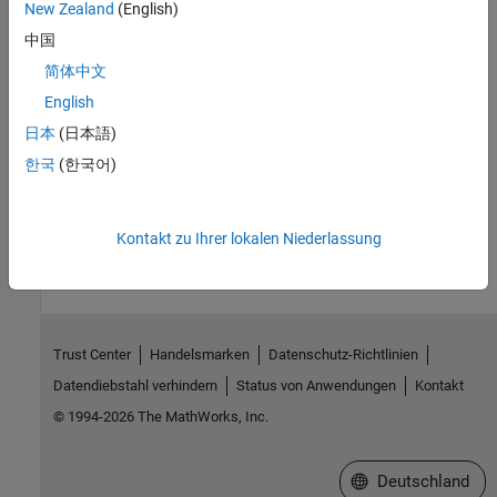
New Zealand
(English)
Automatically Number Document Content
中国
Add automatic numbering to a report.
简体中文
English
What Are Reporters?
Get an overview of reporters and how to use them, and an
日本
(日本語)
overview of Report and DOM APIs.
한국
(한국어)
How useful was this information?
Kontakt zu Ihrer lokalen Niederlassung
Trust Center
Handelsmarken
Datenschutz-Richtlinien
Datendiebstahl verhindern
Status von Anwendungen
Kontakt
© 1994-2026 The MathWorks, Inc.
Website auswählen
Deutschland