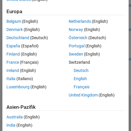
using Gazebo.
Open Live Script
Control and Simulate Multiple Warehouse Robots
Europa
Control and simulate multiple robots working in a warehouse
Belgium
(English)
Netherlands
(English)
facility or distribution center.
Denmark
(English)
Norway
(English)
Open Live Script
Perform Obstacle Avoidance in Warehouse Scenario
Deutschland
(Deutsch)
Österreich
(Deutsch)
with Mobile Robots
España
(Español)
Portugal
(English)
Simulate two mobile robots navigating a warehouse, model the
Finland
(English)
Sweden
(English)
kinematics and simulate control algorithm behaviors.
Open Live Script
France
(Français)
Switzerland
How useful was this information?
Ireland
(English)
Deutsch
Italia
(Italiano)
English
Luxembourg
(English)
Français
United Kingdom
(English)
Trust Center
Handelsmarken
Datenschutz-Richtlinien
Asien-Pazifik
Datendiebstahl verhindern
Status von Anwendungen
Kontakt
Australia
(English)
© 1994-2026 The MathWorks, Inc.
India
(English)