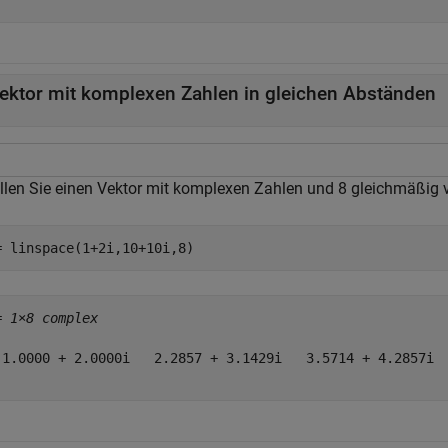
ektor mit komplexen Zahlen in gleichen Abständen
ellen Sie einen Vektor mit komplexen Zahlen und 8 gleichmäßig 
= linspace(1+2i,10+10i,8)
= 
1×8 complex
 1.0000 + 2.0000i   2.2857 + 3.1429i   3.5714 + 4.2857i  