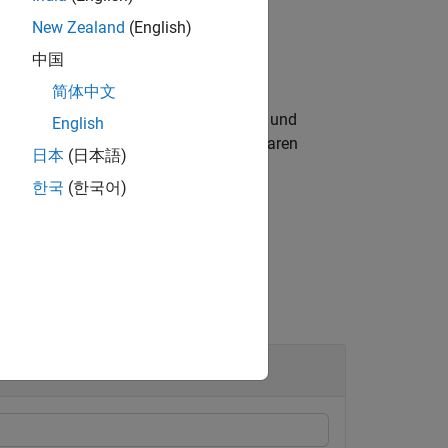
New Zealand
(English)
中国
unkten ist
.
(x2-x1)/(n-1)
简体中文
direkte Kontrolle der Anzahl der Punkte und
English
h auf das Generieren von Werten in linearen
日本
(日本語)
thmischen Abständen generiert.
한국
(한국어)