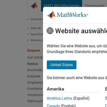
Weiter zum Inhalt
MATLAB Hilfe-Center
Community
Dokument
Startseite der Dokumentation
MATLAB
lin
Website auswähl
Sprachliche Grundlagen
Matrizen und Arrays
Generie
Wählen Sie eine Website aus, um üb
linspace
Grundlage Ihres Standorts empfehle
alle in
AUF DIESER SEITE
Synt
Syntax
United States
Beschreibung
y = li
Beispiele
Sie können auch eine Website aus d
y = li
Eingabeargumente
Besc
Amerika
Erweiterte Fähigkeiten
Versionsverlauf
y = li
América Latina
(Español)
Standa
Siehe auch
Canada
(English)