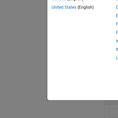
Beispie
United States
(English)
y = li
F
linspa
F
schließ
I
Abstän
I
Beispie
Beis
alle re
V