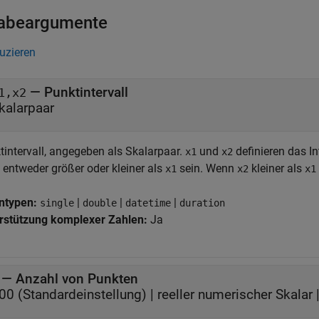
abeargumente
duzieren
—
Punktintervall
1,x2
kalarpaar
tintervall, angegeben als Skalarpaar.
und
definieren das In
x1
x2
 entweder größer oder kleiner als
sein. Wenn
kleiner als
x1
x2
x1
ntypen:
|
|
|
single
double
datetime
duration
rstützung komplexer Zahlen:
Ja
—
Anzahl von Punkten
00
(Standardeinstellung) |
reeller numerischer Skalar