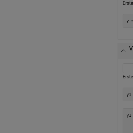
Erste
y 
V
Erste
y1
y1
  