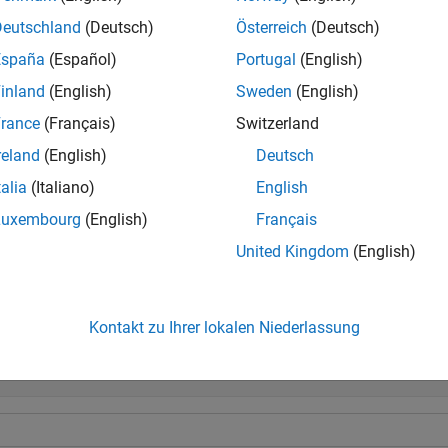
l
Deutschland
(Deutsch)
Österreich
(Deutsch)
España
(Español)
Portugal
(English)
generiert
Punkte. Der Abstand zwischen den P
nspace(
,
)
n
x1,x2
n
inland
(English)
Sweden
(English)
ähnelt dem Doppelpunkt-Operator, „
“, ermöglicht jedoch die 
ce
:
rance
(Français)
Switzerland
t die Endpunkte mit ein. „
“ im Namen „
“ bezieht sic
lin
linspace
reland
(English)
Deutsch
den, während die Geschwisterfunktion
Werte in logari
logspace
talia
(Italiano)
English
l
Luxembourg
(English)
Français
United Kingdom
(English)
piele
duzieren
Kontakt zu Ihrer lokalen Niederlassung
ektor mit Zahlen in gleichen Abständen