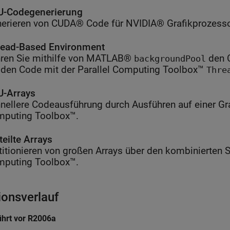
U-Codegenerierung
erieren von CUDA® Code für NVIDIA® Grafikprozess
ead-Based Environment
ren Sie mithilfe von MATLAB®
den C
backgroundPool
 den Code mit der Parallel Computing Toolbox™
Thre
-Arrays
nellere Codeausführung durch Ausführen auf einer Gra
puting Toolbox™.
teilte Arrays
titionieren von großen Arrays über den kombinierten Sp
puting Toolbox™.
ionsverlauf
ührt vor R2006a