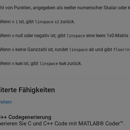
hl von Punkten, angegeben als reeller numerischer Skalar oder
Wenn
ist, gibt
zurück.
n
1
linspace
x2
Wenn
null oder negativ ist, gibt
eine leere 1x0-Matrix 
n
linspace
Wenn
keine Ganzzahl ist, rundet
ab und gibt
n
linspace
floor(n
Wenn
ist, gibt
zurück.
n
NaN
linspace
NaN
iterte Fähigkeiten
weitern
++ Codegenerierung
erieren Sie C und C++ Code mit MATLAB® Coder™.