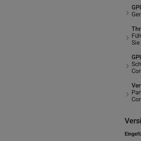
GP
Gen
Thr
Füh
Sie
GPU
Sch
Com
Ver
Par
Com
Vers
Eingef