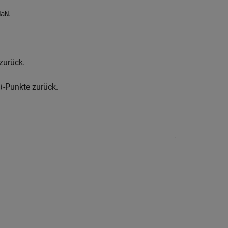
.
NaN
zurück.
-Punkte zurück.
)