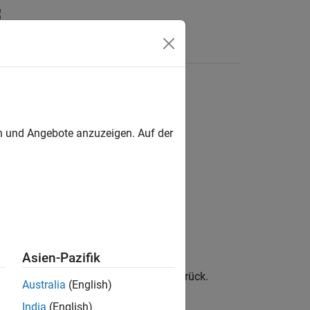
en
en und Angebote anzuzeigen. Auf der
Asien-Pazifik
ßigen Abständen zwischen
und
zurück.
x1
x2
Australia
(English)
India
(English)