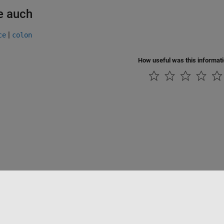
e auch
|
ce
colon
How useful was this informat
Datendiebstahl verhindern
Status von Anwendungen
Kontakt