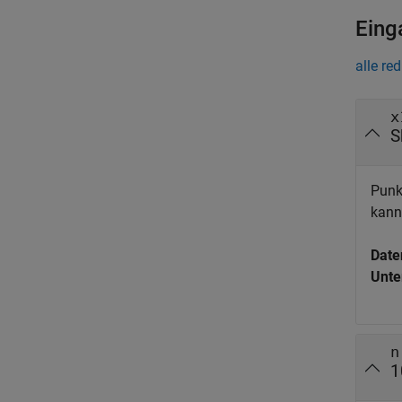
Eing
alle re
x
S
Punk
kann
Date
Unte
n
1