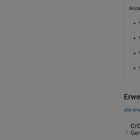
Anza
Erwe
alle er
C/C
Gen