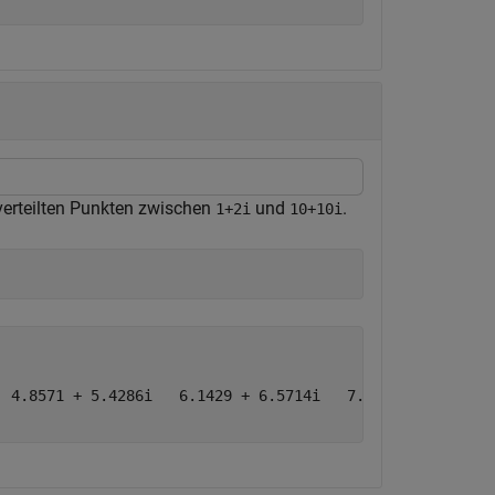
verteilten Punkten zwischen
und
.
1+2i
10+10i
 4.8571 + 5.4286i   6.1429 + 6.5714i   7.4286 + 7.7143i 