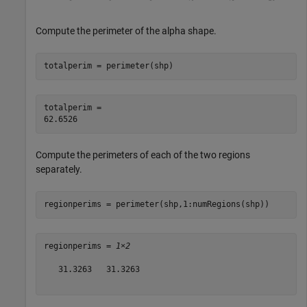
Compute the perimeter of the alpha shape.
totalperim = perimeter(shp)
totalperim = 

Compute the perimeters of each of the two regions
separately.
regionperims = perimeter(shp,1:numRegions(shp))
regionperims = 
1×2
   31.3263   31.3263
