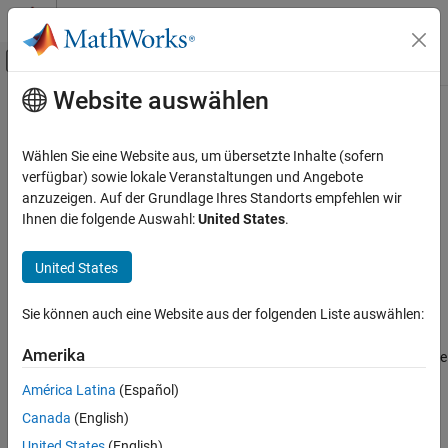
Weiter zum Inhalt
MATLAB Hilfe-Center
Umschaltung für Off-Canvas-Navigation
Website auswählen
Hauptinhalt
Startseite der Dokumentation
perimeter
MATLAB
Wählen Sie eine Website aus, um übersetzte Inhalte (sofern
Mathematics
Perimeter of 2-D alpha shape
verfügbar) sowie lokale Veranstaltungen und Angebote
Computational Geometry
anzuzeigen. Auf der Grundlage Ihres Standorts empfehlen wir
collapse all in page
Ihnen die folgende Auswahl:
United States
.
Bounding Regions
Syntax
perimeter
United States
L = perimeter(shp)
ON THIS PAGE
L = perimeter(shp,RegionID)
Syntax
Sie können auch eine Website aus der folgenden Liste auswählen:
Description
Description
Amerika
returns the total perimeter of 2-D alpha shape
L = perimeter(
)
shp
Examples
, including the perimeter of any interior holes in the alpha
shp
Input Arguments
América Latina
(Español)
shape.
Version History
Canada
(English)
See Also
example
United States
(English)