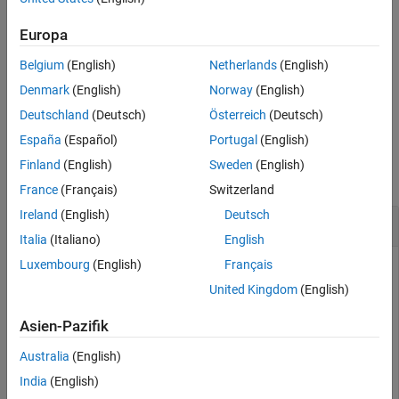
returns the perimeter of a region
L = perimeter(
,
)
Europa
shp
RegionID
within the alpha shape.
is the ID for the region and
≤
RegionID
1
Belgium
(English)
Netherlands
(English)
≤
.
RegionID
numRegions(shp)
Denmark
(English)
Norway
(English)
example
Deutschland
(Deutsch)
Österreich
(Deutsch)
España
(Español)
Portugal
(English)
Examples
Finland
(English)
Sweden
(English)
collapse all
France
(Français)
Switzerland
Ireland
(English)
Deutsch
Find Perimeter of 2-D Alpha Shape
Italia
(Italiano)
English
Luxembourg
(English)
Français
United Kingdom
(English)
Create a set of 2-D points.
Asien-Pazifik
th = (pi/12:pi/12:2*pi)';

Australia
(English)
x1 = [reshape(cos(th)*(1:5), 
...
      numel(cos(th)*(1:5)),1);

India
(English)
      0];
