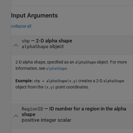
Input Arguments
collapse all
—
2-D alpha shape
shp
object
alphaShape
2-D alpha shape, specified as an
object. For more
alphaShape
information, see
.
alphaShape
Example:
creates a 2-D
shp = alphaShape(x,y)
alphaShape
object from the
point coordinates.
(x,y)
—
ID number for a region in the alpha
RegionID
shape
positive integer scalar