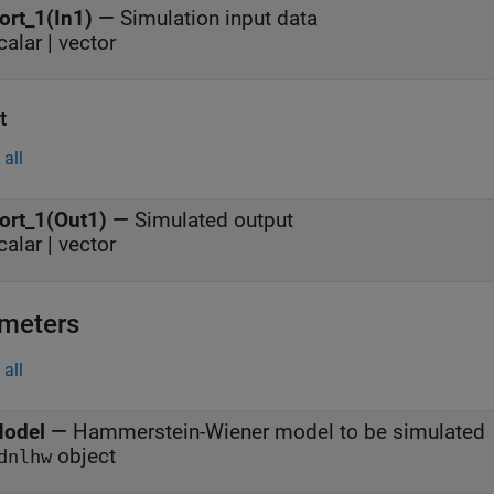
ort_1(In1)
—
Simulation input data
calar | vector
t
all
ort_1(Out1)
—
Simulated output
calar | vector
meters
all
odel
—
Hammerstein-Wiener model to be simulated
object
dnlhw