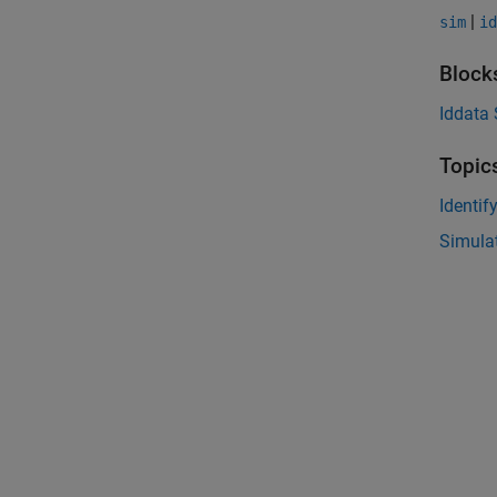
|
sim
id
Block
Iddata 
Topic
Identi
Simulat