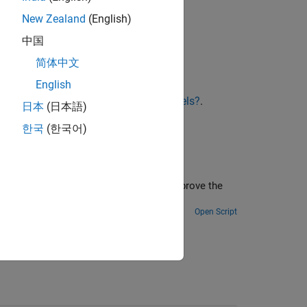
New Zealand
(English)
中国
简体中文
English
ee
What Are Hammerstein-Wiener Models?
.
日本
(日本語)
한국
(한국어)
e measured output of a system. You improve the
tial state values.
Open Script