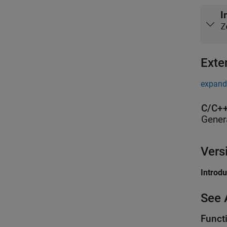
I
Z
Exte
expand 
C/C++
Gener
Vers
Introd
See 
Funct