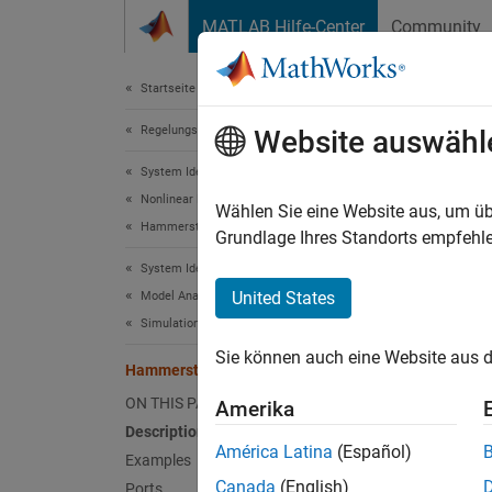
Weiter zum Inhalt
MATLAB Hilfe-Center
Community
Dokument
Startseite der Dokumentation
Regelungssysteme
Ham
Website auswähl
System Identification Toolbox
Nonlinear Model Identification
Simula
Wählen Sie eine Website aus, um üb
Hammerstein-Wiener Models
Grundlage Ihres Standorts empfehle
expand 
System Identification Toolbox
United States
Model Analysis
Simulation and Prediction
Sie können auch eine Website aus d
Hammerstein-Wiener Model
Desc
ON THIS PAGE
Amerika
Description
The
Ha
América Latina
(Español)
Examples
data. 
Canada
(English)
Ports