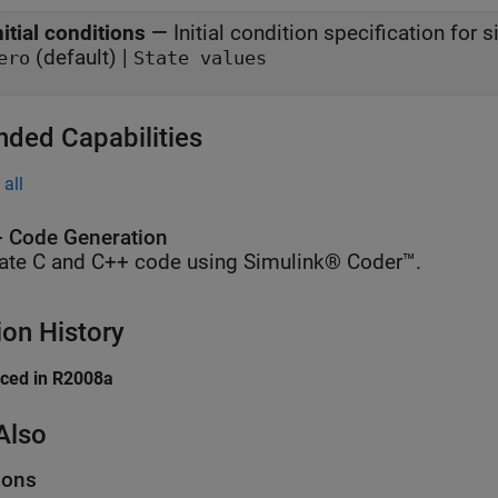
nitial conditions
—
Initial condition specification for 
(default) |
ero
State values
nded Capabilities
all
 Code Generation
ate C and C++ code using Simulink® Coder™.
ion History
uced in R2008a
Also
ions