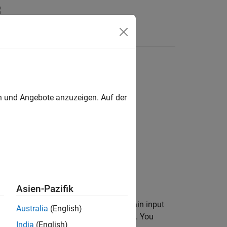
Answers
en und Angebote anzuzeigen. Auf der
Asien-Pazifik
erstein-Wiener model using time-domain input
Australia
(English)
®
constructed in the MATLAB
workspace. You
India
(English)