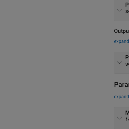
P
s
Outpu
expand 
P
s
Para
expand 
M
i