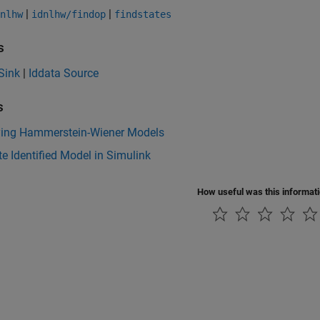
|
|
nlhw
idnlhw/findop
findstates
s
Sink
|
Iddata Source
s
fying Hammerstein-Wiener Models
e Identified Model in Simulink
How useful was this informat