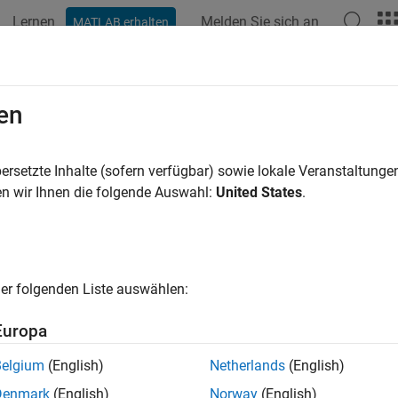
Lernen
Melden Sie sich an
MATLAB erhalten
ation
Beispiele
Funktionen
Blöcke
Modelleinstellunge
Output Port Properties
en
ersetzte Inhalte (sofern verfügbar) sowie lokale Veranstaltung
of 6 in
Create a Digital Read Block
n wir Ihnen die folgende Auswahl:
United States
.
er folgenden Liste auswählen:
Europa
reference System object™ contains a common default imp
urce.m
Belgium
(English)
Netherlands
(English)
 output port properties.
Denmark
(English)
Norway
(English)