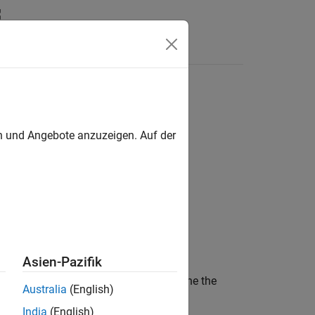
n
Apps
Videos
Answers
en und Angebote anzuzeigen. Auf der
Asien-Pazifik
lementation of the methods that define the
Australia
(English)
India
(English)