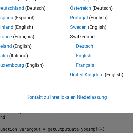
Deutschland
(Deutsch)
Österreich
(Deutsch)
ods
 (Access=protected)

%% Define output properties
España
(Español)
Portugal
(English)
...
inland
(English)
Sweden
(English)
function
 num = getNumOutputsImpl(~)

rance
(Français)
Switzerland
   num = 1;

reland
(English)
Deutsch
end
talia
(Italiano)
English
function
 varargout = isOutputFixedSizeImpl(~,~)

   varargout{1} = true;

Luxembourg
(English)
Français
end
United Kingdom
(English)
function
 varargout = isOutputComplexImpl(~)

   varargout{1} = false;

end
Kontakt zu Ihrer lokalen Niederlassung
function
 varargout = getOutputSizeImpl(~)

   varargout{1} = [1,1];

end
function
 varargout = getOutputDataTypeImpl(~)
