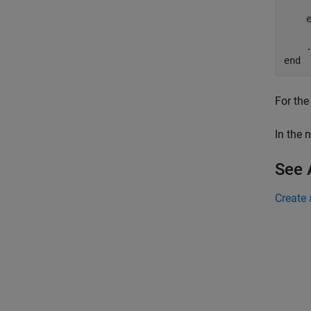
     
end
For th
In the 
See 
Create 