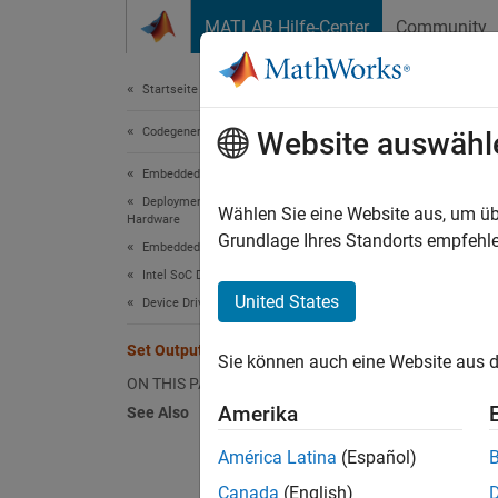
Weiter zum Inhalt
MATLAB Hilfe-Center
Community
Dokument
Startseite der Dokumentation
Codegenerierung
Set 
Website auswähl
Embedded Coder
Deployment, Integration, and Supported
Wählen Sie eine Website aus, um üb
Hardware
Step 5 
Grundlage Ihres Standorts empfehle
Embedded Coder Supported Hardware
Intel SoC Devices
4
United States
Device Driver Blocks
5
Set Output Port Properties
Sie können auch eine Website aus d
6
ON THIS PAGE
Amerika
See Also
The
So
América Latina
(Español)
block's
Canada
(English)