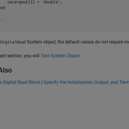
   varargout{1} = 'double';

end
...
e
System object, the default values do not require mo
DigitalRead
next section, you will
Test System Object
.
Also
a Digital Read Block
|
Specify the Initialization, Output, and Ter