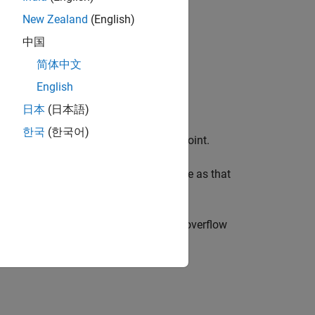
New Zealand
(English)
中国
简体中文
static range data.
English
settings.
日本
(日本語)
한국
(한국어)
ut signal is floating point, not fixed-point.
workflow for System objects is the same as that
u, as well as specified rounding and overflow
m object.