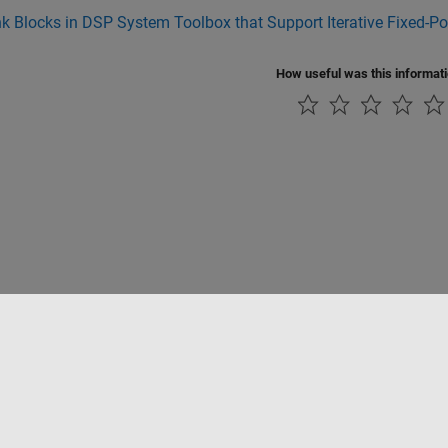
k Blocks in DSP System Toolbox that Support Iterative Fixed-P
How useful was this informat
Datendiebstahl verhindern
Status von Anwendungen
Kontakt