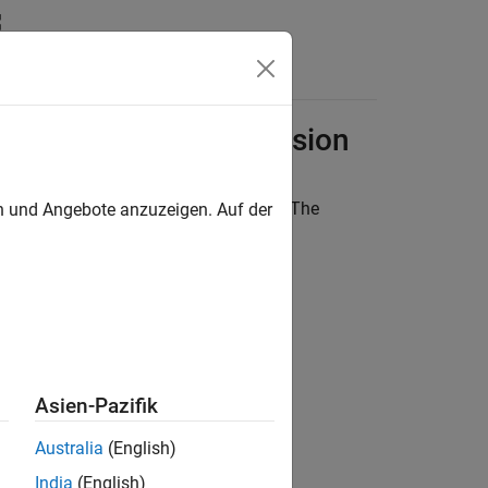
Answers
d Fixed-Point Conversion
es for commonly used system objects. The
en und Angebote anzuzeigen. Auf der
ect™.
stem Objects:
Asien-Pazifik
Australia
(English)
India
(English)