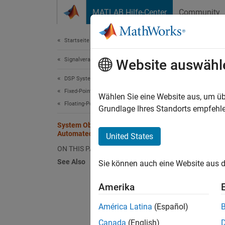
Weiter zum Inhalt
MATLAB Hilfe-Center
Community
Dokument
Startseite der Dokumentation
Signalverarbeitung
Sys
Website auswähl
DSP System Toolbox
Fixed-Point Design
Use th
Wählen Sie eine Website aus, um üb
Floating-Point to Fixed-Point Conversion
propose
Grundlage Ihres Standorts empfehle
System Objects Supported for
Automa
Automated Fixed-Point Conversion
United States
ON THIS PAGE
ds
See Also
Sie können auch eine Website aus d
ds
Amerika
ds
América Latina
(Español)
Canada
(English)