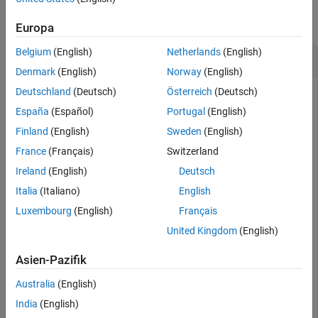
See Also
collapse all
Europa
Belgium
(English)
Netherlands
(English)
Default Multistage Sample Rate Converter
Denmark
(English)
Norway
(English)
Deutschland
(Deutsch)
Österreich
(Deutsch)
España
(Español)
Portugal
(English)
Create a multistage sample rate converter with default
properties, corresponding to the combined three filter stages
Finland
(English)
Sweden
(English)
used to convert from 192 kHz to 44.1 kHz.
France
(Français)
Switzerland
Ireland
(English)
Deutsch
src = dsp.SampleRateConverter
Italia
(Italiano)
English
Luxembourg
(English)
Français
src = 

United Kingdom
(English)
  dsp.SampleRateConverter with properties:

Asien-Pazifik
        InputSampleRate: 192000

       OutputSampleRate: 44100

Australia
(English)
    OutputRateTolerance: 0

              Bandwidth: 40000

India
(English)
    StopbandAttenuation: 80
