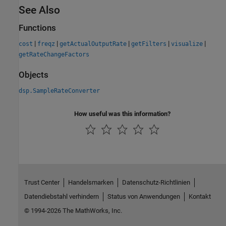
See Also
Functions
|
|
|
|
|
cost
freqz
getActualOutputRate
getFilters
visualize
getRateChangeFactors
Objects
dsp.SampleRateConverter
How useful was this information?
Trust Center
Handelsmarken
Datenschutz-Richtlinien
Datendiebstahl verhindern
Status von Anwendungen
Kontakt
© 1994-2026 The MathWorks, Inc.