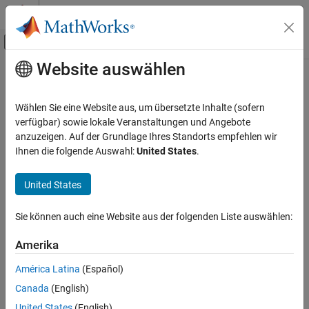
Weiter zum Inhalt
MATLAB Hilfe-Center
Umschaltung für Off-Canvas-Navigation
Website auswählen
Hauptinhalt
Startseite der Dokumentation
info
Signalverarbeitung
Wählen Sie eine Website aus, um übersetzte Inhalte (sofern
Display information about sample rate converter
verfügbar) sowie lokale Veranstaltungen und Angebote
DSP System Toolbox
anzuzeigen. Auf der Grundlage Ihres Standorts empfehlen wir
Signal Generation, Manipulation, and Analysis
collapse all in page
Ihnen die folgende Auswahl:
United States
.
Signal Operations
Syntax
United States
info
s = info(src)
Description
ON THIS PAGE
Sie können auch eine Website aus der folgenden Liste auswählen:
Syntax
displays information about the multistage
= info(
)
s
src
Description
Amerika
System object™,
.
SampleRateConverter
src
Examples
América Latina
(Español)
Input Arguments
example
Canada
(English)
Output Arguments
Examples
Version History
United States
(English)