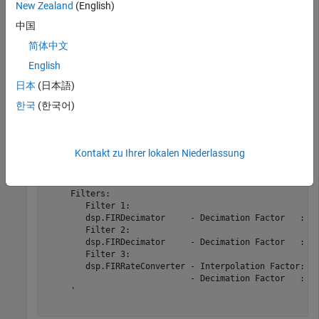
New Zealand
(English)
中国
Display information about the design.
简体中文
English
info(src)
日本
(日本語)
한국
(한국어)
ans = 

    'Overall Interpolation Factor    : 147

     Overall Decimation Factor       : 640

Kontakt zu Ihrer lokalen Niederlassung
     Number of Filters               : 3

     Multiplications per Input Sample: 27.667188

     Number of Coefficients          : 8631

     Filters:                         

        Filter 1:

        dsp.FIRDecimator     - Decimation Factor   : 2 
        Filter 2:

        dsp.FIRDecimator     - Decimation Factor   : 2 
        Filter 3:

        dsp.FIRRateConverter - Interpolation Factor: 14
                             - Decimation Factor   : 16
     '
