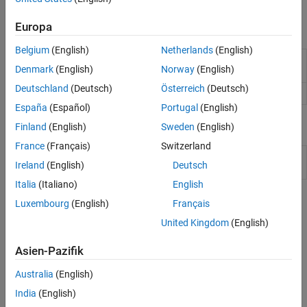
Simulationsdurchsatz Ihres Modells verbessern.
Europa
Funktionen
Belgium
(English)
Netherlands
(English)
Generates a multi-threaded MEX file from a
dspunfold
Denmark
(English)
Norway
(English)
MATLAB
function
Deutschland
(Deutsch)
Österreich
(Deutsch)
Generate C or C++ code from
MATLAB
code
codegen
España
(Español)
Portugal
(English)
Blöcke
Finland
(English)
Sweden
(English)
France
(Français)
Switzerland
Dataflow
Subsystem whose execution domain is set
Ireland
(English)
Deutsch
Subsystem
to Dataflow
Italia
(Italiano)
English
Themen
Luxembourg
(English)
Français
United Kingdom
(English)
Entfalten
Workflow for Generating a Multithreaded MEX File using
Asien-Pazifik
dspunfold
Australia
(English)
This section discusses the recommended workflow of generating
the multithreaded MEX and verifying the results using the
India
(English)
analyzer.