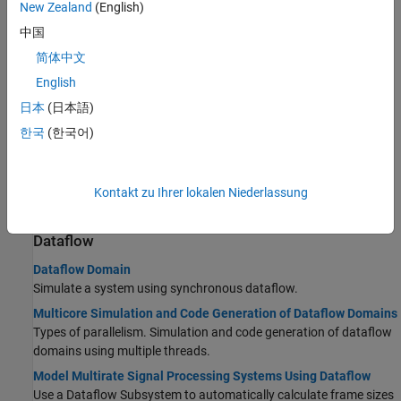
New Zealand
(English)
Multithreaded MEX File Generation
中国
This example shows how to use the
function to
dspunfold
简体中文
generate a multithreaded MEX file from a MATLAB® function
using unfolding technology.
English
Signal Processing Algorithm Acceleration in MATLAB
日本
(日本語)
Accelerate signal processing algorithm with
and
codegen
한국
(한국어)
.
dspunfold
How Is dspunfold Different from parfor?
This page should detail the users on when to use dspunfold and
Kontakt zu Ihrer lokalen Niederlassung
when to use parfor.
Dataflow
Dataflow Domain
Simulate a system using synchronous dataflow.
Multicore Simulation and Code Generation of Dataflow Domains
Types of parallelism. Simulation and code generation of dataflow
domains using multiple threads.
Model Multirate Signal Processing Systems Using Dataflow
Use a
Dataflow Subsystem
to automatically calculate frame sizes