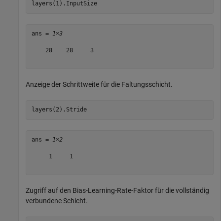
layers(1).InputSize
ans = 
1×3
    28    28     3

Anzeige der Schrittweite für die Faltungsschicht.
layers(2).Stride
ans = 
1×2
     1     1

Zugriff auf den Bias-Learning-Rate-Faktor für die vollständig
verbundene Schicht.