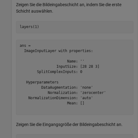
Zeigen Sie die Bildeingabeschicht an, indem Sie die erste
Schicht auswählen.
layers(1)
ans = 

  ImageInputLayer with properties:

                      Name: ''

                 InputSize: [28 28 3]

        SplitComplexInputs: 0

   Hyperparameters

          DataAugmentation: 'none'

             Normalization: 'zerocenter'

    NormalizationDimension: 'auto'

                      Mean: []

Zeigen Sie die Eingangsgröße der Bildeingabeschicht an.