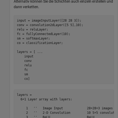
Alternativ können Sie die Schichten auch einzeln erstellen und
dann verketten.
input = imageInputLayer([28 28 3]);

conv = convolution2dLayer([5 5],10);

relu = reluLayer;

fc = fullyConnectedLayer(10);

sm = softmaxLayer;

co = classificationLayer;

layers = [ 
...
    input

    conv

    relu

    fc

    sm

    co]
layers = 

  6×1 Layer array with layers:

     1   ''   Image Input             28×28×3 images wi
     2   ''   2-D Convolution         10 5×5 convolutio
     3   ''   ReLU                    ReLU
