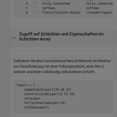
     4   ''   Fully Connected         Fully connected l
     5   ''   Softmax                 Softmax

Zugriff auf Schichten und Eigenschaften im
Schichten-Array
Definieren Sie eine Convolutional Neural Network-Architektur
zur Klassifizierung mit einer Faltungsschicht, einer ReLU-
Schicht und einer vollständig verbundenen Schicht.
layers = [ 
...
    imageInputLayer([28 28 3])

    convolution2dLayer([5 5],10)

    reluLayer

    fullyConnectedLayer(10)

    softmaxLayer];