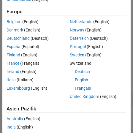
Schichten. Um die Architektur eines Netzes zu spezifizieren, bei
dem Schichten mehrere Eingänge oder Ausgänge haben können,
Europa
verwenden Sie ein
-Objekt.
dlnetwork
Belgium
(English)
Netherlands
(English)
Ansonsten können Sie mithilfe von
,
importCaffeLayers
Denmark
(English)
Norway
(English)
und
auch Schichten aus
importKerasLayers
importONNXLayers
Deutschland
(Deutsch)
Österreich
(Deutsch)
Caffe, Keras und ONNX importieren.
España
(Español)
Portugal
(English)
Wie Sie Ihre eigenen benutzerdefinierten Schichten erstellen
Finland
(English)
Sweden
(English)
können, erfahren Sie unter
Define Custom Deep Learning Layers
.
France
(Français)
Switzerland
Ireland
(English)
Deutsch
Beispiele
Italia
(Italiano)
English
alle reduzieren
Luxembourg
(English)
Français
United Kingdom
(English)
Aufbau einer Netzarchitektur
Asien-Pazifik
Australia
(English)
Definieren Sie eine Convolutional Neural Network-Architektur
India
(English)
zur Klassifizierung mit einer Faltungsschicht, einer ReLU-