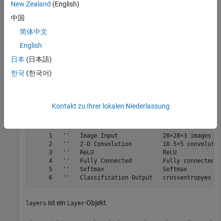
New Zealand
(English)
Schicht und einer vollständig verbundenen Schicht.
中国
layers = [ 
...
简体中文
    imageInputLayer([28 28 3])

English
    convolution2dLayer([5 5],10)

    reluLayer

日本
(日本語)
    fullyConnectedLayer(10)

    softmaxLayer

한국
(한국어)
    classificationLayer]
Kontakt zu Ihrer lokalen Niederlassung
layers = 

  6×1 Layer array with layers:

     1   ''   Image Input             28×28×3 images wi
     2   ''   2-D Convolution         10 5×5 convolutio
     3   ''   ReLU                    ReLU

     4   ''   Fully Connected         Fully connected l
     5   ''   Softmax                 Softmax

ist ein
-Objekt.
layers
Layer