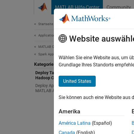
Weiter zum Inhalt
MATLAB Hilfe-Center
Community
Document
Startseite der Dokumentation
Application Deployment
Depl
Website auswähl
MATLAB Compiler
Spark Applications
Create
Wählen Sie eine Website aus, um üb
Kategorie
Suppor
Grundlage Ihres Standorts empfehle
Deploy Tall Arrays to a Spark Enabled
Hadoop Cluster
Deployi
United States
Deploy Applications Using the
MATLAB API for Spark
Cr
Sie können auch eine Website aus d
Ex
Amerika
For a c
América Latina
(Español)
Enable
Canada
(English)