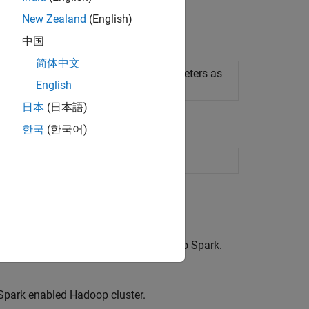
New Zealand
(English)
中国
简体中文
all array application with
Spark
parameters as
English
日本
(日本語)
한국
(한국어)
 tall arrays
e to deploying MATLAB applications to Spark.
 Spark enabled Hadoop cluster.