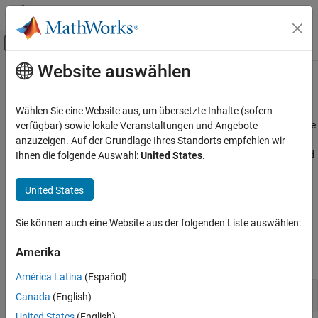
Weiter zum Inhalt
MATLAB Hilfe-Center
Umschaltung für Off-Canvas-Navigation
Website auswählen
Hauptinhalt
Startseite der Dokumentation
Physical and Time Unit Conversions
Aerospace and Defense
Wählen Sie eine Website aus, um übersetzte Inhalte (sofern
Conversion of units, such as mass, pressure, and density, and time
verfügbar) sowie lokale Veranstaltungen und Angebote
Aerospace Toolbox
calculations
anzuzeigen. Auf der Grundlage Ihres Standorts empfehlen wir
Standard Workflow Procedures
Convert physical property units, such as acceleration, density, and
Ihnen die folgende Auswahl:
United States
.
temperature, between metric and English units. For a list of
Kategorie
supported aerospace units, see
Aerospace Units
. Also convert
Data Import
United States
specified dates to Julian equivalents.
Coordinate Systems
Physical and Time Unit Conversions
Sie können auch eine Website aus der folgenden Liste auswählen:
Functions
Amerika
expand all
América Latina
(Español)
Unit conversions
Canada
(English)
United States
(English)