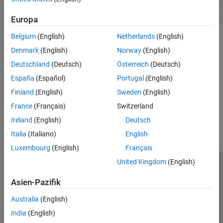
Time conversions
Europa
Belgium
(English)
Netherlands
(English)
Topics
Denmark
(English)
Norway
(English)
Aerospace Units
Deutschland
(Deutsch)
Österreich
(Deutsch)
Use units and unit conversion functions available with the
España
(Español)
Portugal
(English)
Aerospace Toolbox
software.
Finland
(English)
Sweden
(English)
How useful was this information?
France
(Français)
Switzerland
Ireland
(English)
Deutsch
Italia
(Italiano)
English
Luxembourg
(English)
Français
United Kingdom
(English)
Trust Center
Handelsmarken
Datenschutz-Richtlinien
Asien-Pazifik
Datendiebstahl verhindern
Status von Anwendungen
Kontakt
© 1994-2026 The MathWorks, Inc.
Australia
(English)
India
(English)