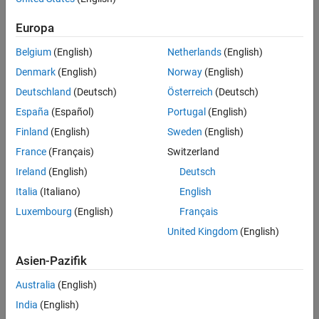
capture live video and images into your image processing and
Europa
computer vision workflows.
Belgium
(English)
Netherlands
(English)
Please see the industry standards below for details and operating
Denmark
(English)
Norway
(English)
system support:
Deutschland
(Deutsch)
Österreich
(Deutsch)
Analog
España
(Español)
Portugal
(English)
®
Camera Link
Finland
(English)
Sweden
(English)
®
GigE Vision
France
(Français)
Switzerland
Ireland
(English)
Deutsch
Please see the
Troubleshooting
section of the
Image Acquisition
Toolbox
documentation for additional information.
Italia
(Italiano)
English
Luxembourg
(English)
Français
United Kingdom
(English)
Asien-Pazifik
Australia
(English)
India
(English)