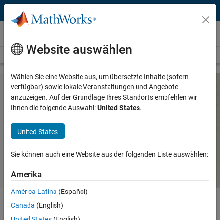
Weiter zum Inhalt
Hardware Support
Website auswählen
Overview
Search Hardware Support
Request Hardware Support
Wählen Sie eine Website aus, um übersetzte Inhalte (sofern
verfügbar) sowie lokale Veranstaltungen und Angebote
anzuzeigen. Auf der Grundlage Ihres Standorts empfehlen wir
JAI Camera Support from Image
Ihnen die folgende Auswahl:
United States
.
Acquisition Toolbox
United States
Use JAI cameras with MATLAB and Simulink to acquire video
Sie können auch eine Website aus der folgenden Liste auswählen:
and images.
Amerika
América Latina
(Español)
Canada
(English)
Using
JAI
cameras with
MATLAB
and
Simulink
, you can directly
United States
(English)