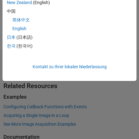
New Zealand
(English)
中国
简体中文
English
日本
(日本語)
한국
(한국어)
Kontakt zu Ihrer lokalen Niederlassung
Related Resources
Examples
Configuring Callback Functions with Events
Acquiring a Single Image in a Loop
See More Image Acquisition Examples
Documentation