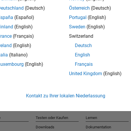
Deutschland
(Deutsch)
Österreich
(Deutsch)
España
(Español)
Portugal
(English)
T
inland
(English)
Sweden
(English)
rance
(Français)
Switzerland
Erhalten 
reland
(English)
Deutsch
talia
(Italiano)
English
Luxembourg
(English)
Français
United Kingdom
(English)
Kontakt zu Ihrer lokalen Niederlassung
e
Testen oder Kaufen
Lernen
Downloads
Dokumentation