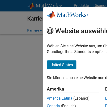
Weiter zum Inhalt
Produkte
Lösung
Karriere bei MathWorks
Website auswähl
Karriere – Übersicht
Stellensuche
Niederlassunge
Wählen Sie eine Website aus, um üb
FILTER:
Grundlage Ihres Standorts empfehle
United States
Derzeit
Sie könn
Sie können auch eine Website aus d
Stellen f
Aktualis
Amerika
Es wurde
América Latina
(Español)
Region a
Canada
(English)