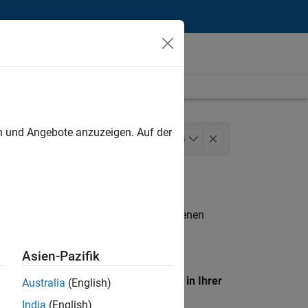
unt
en und Angebote anzuzeigen. Auf der
Architecture
Quality Engineering
+
4
Web Applications and Services
n entsprechen.
eigen
. Wenn Sie noch immer keine offenen
 Mitglied unseres
Talent-Netzwerks
, um
Asien-Pazifik
en Standort, um alle Stellenangebote in Ihrer
Australia
(English)
India
(English)