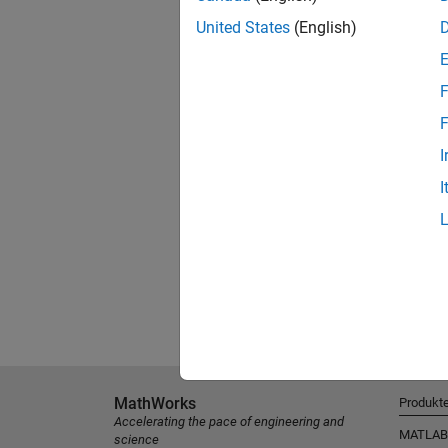
United States
(English)
F
F
I
I
MathWorks
Produkt
Accelerating the pace of engineering and
MATLAB
science