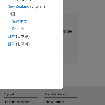
New Zealand
(English)
中国
alent Network beitreten
简体中文
English
Sie personalisierte Stellenangebote, Berichte
日本
(日本語)
und Unternehmensneuigkeiten.
한국
(한국어)
Melden Sie sich noch heute an
Support
Über MathWorks
Hilfe zur Installation
Jobs & Karriere