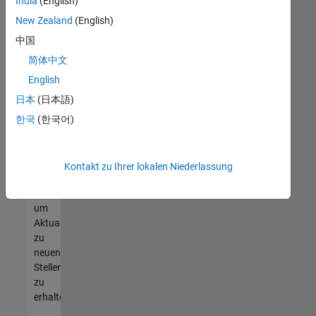
offenen
India
(English)
Stellen
New Zealand
(English)
finden
中国
können,
die
简体中文
Ihren
English
Qualifikationen
日本
(日本語)
entsprechen,
werden
한국
(한국어)
Sie
Mitglied
unseres
Kontakt zu Ihrer lokalen Niederlassung
Talent-
Netzwerks
,
um
Aktualisierungen
zu
neuen
Stellenangeboten
zu
erhalten.