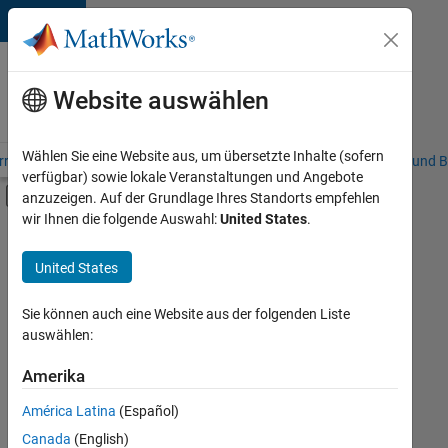
Weiter zum Inhalt
Karriere
bei
Website auswählen
MathWorks
Wählen Sie eine Website aus, um übersetzte Inhalte (sofern
riere – Übersicht
Stellensuche
Niederlassungen
Studierende und B
verfügbar) sowie lokale Veranstaltungen und Angebote
Umschaltung für Off-Canvas-Navigation
anzuzeigen. Auf der Grundlage Ihres Standorts empfehlen
Hauptinhalt
wir Ihnen die folgende Auswahl:
United States
.
FILTER:
Advanced Support
United States
+
4
Business Applications and Tools
Infrastructure and Architecture
Sie können auch eine Website aus der folgenden Liste
auswählen:
Technical Writing
Web Applications and Services
Amerika
Derzeit
gibt
América Latina
(Español)
es
keine
Canada
(English)