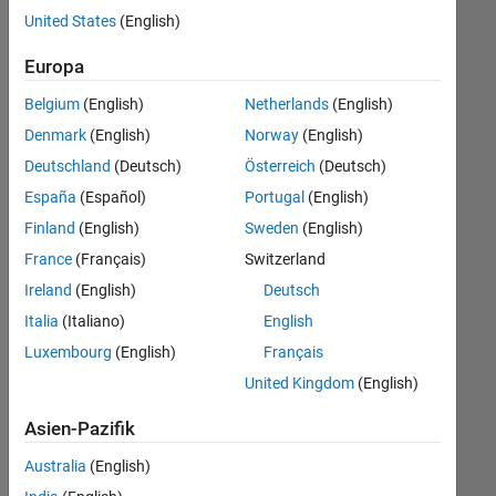
offenen
United States
(English)
Stellen,
die
Europa
Ihren
Suchkriterien
Belgium
(English)
Netherlands
(English)
entsprechen.
Denmark
(English)
Norway
(English)
Sie
Deutschland
(Deutsch)
Österreich
(Deutsch)
können
die
España
(Español)
Portugal
(English)
Suchkriterien
Finland
(English)
Sweden
(English)
weiter
France
(Français)
Switzerland
fassen
oder
Ireland
(English)
Deutsch
alle
Italia
(Italiano)
English
Stellenangebote
Luxembourg
(English)
Français
anzeigen
.
Wenn
United Kingdom
(English)
Sie
Asien-Pazifik
noch
immer
Australia
(English)
keine