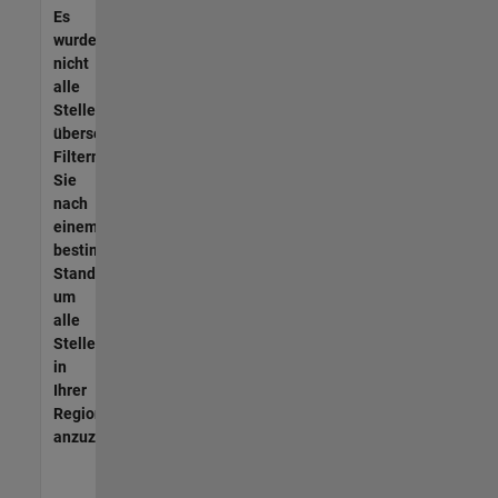
Es
wurden
nicht
alle
Stellen
übersetzt.
Filtern
Sie
nach
einem
bestimmten
Standort,
um
alle
Stellenangebote
in
Ihrer
Region
anzuzeigen.