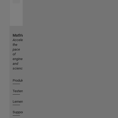
MathWorks
Accelerating
the
pace
of
engineering
and
science
Produkte
Testen oder Kaufen
Lernen
Support