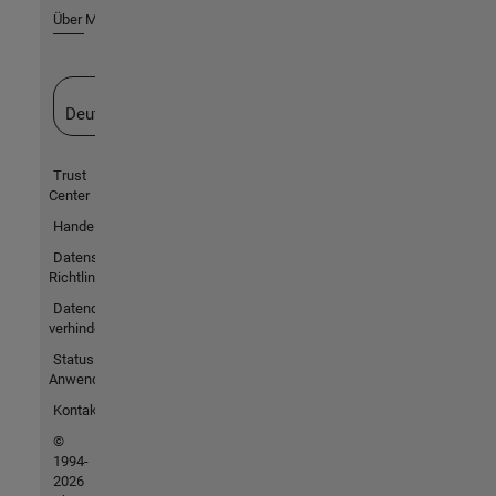
Über MathWorks
Website auswählen
Deutschland
Trust
Center
Handelsmarken
Datenschutz-
Richtlinien
Datendiebstahl
verhindern
Status von
Anwendungen
Kontakt
©
1994-
2026