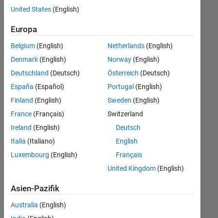
offenen
United States
(English)
Stellen,
die
Europa
Ihren
Suchkriterien
Belgium
(English)
Netherlands
(English)
entsprechen.
Denmark
(English)
Norway
(English)
Sie
Deutschland
(Deutsch)
Österreich
(Deutsch)
können
die
España
(Español)
Portugal
(English)
Suchkriterien
Finland
(English)
Sweden
(English)
weiter
France
(Français)
Switzerland
fassen
oder
Ireland
(English)
Deutsch
alle
Italia
(Italiano)
English
Stellenangebote
Luxembourg
(English)
Français
anzeigen
.
Wenn
United Kingdom
(English)
Sie
Asien-Pazifik
noch
immer
Australia
(English)
keine