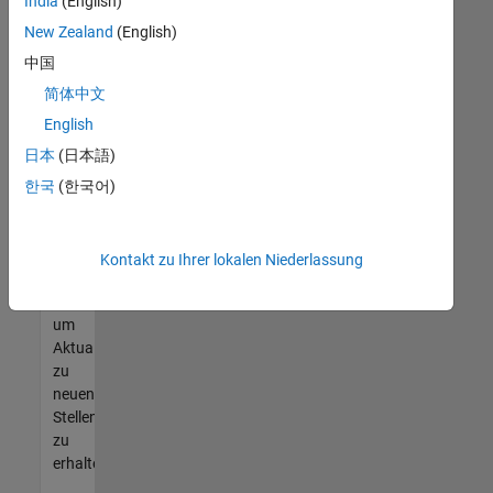
offenen
India
(English)
Stellen
New Zealand
(English)
finden
中国
können,
die
简体中文
Ihren
English
Qualifikationen
日本
(日本語)
entsprechen,
werden
한국
(한국어)
Sie
Mitglied
unseres
Kontakt zu Ihrer lokalen Niederlassung
Talent-
Netzwerks
,
um
Aktualisierungen
zu
neuen
Stellenangeboten
zu
erhalten.