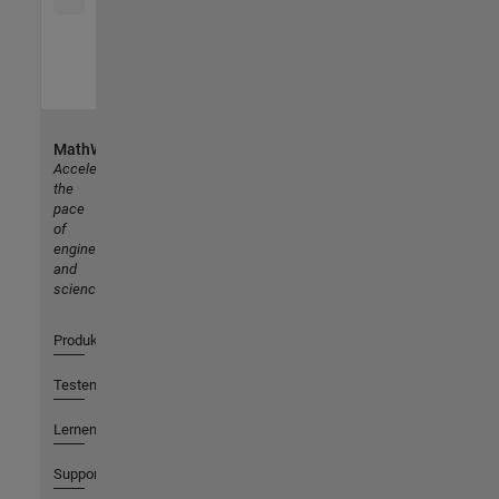
MathWorks
Accelerating
the
pace
of
engineering
and
science
Produkte
Testen oder Kaufen
Lernen
Support