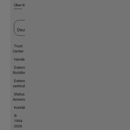
Über MathWorks
Website auswählen
Deutschland
Trust
Center
Handelsmarken
Datenschutz-
Richtlinien
Datendiebstahl
verhindern
Status von
Anwendungen
Kontakt
©
1994-
2026