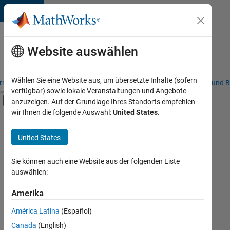
Weiter zum Inhalt
Karriere
bei
Website auswählen
MathWorks
Wählen Sie eine Website aus, um übersetzte Inhalte (sofern
riere – Übersicht
Stellensuche
Niederlassungen
Studierende und B
verfügbar) sowie lokale Veranstaltungen und Angebote
Umschaltung für Off-Canvas-Navigation
anzuzeigen. Auf der Grundlage Ihres Standorts empfehlen
Hauptinhalt
wir Ihnen die folgende Auswahl:
United States
.
FILTER:
Advanced Support
United States
+
4
Information Technology
Infrastructure and Architecture
Sie können auch eine Website aus der folgenden Liste
auswählen:
Quality Engineering
Software Process Engineering
Amerika
Derzeit
gibt
América Latina
(Español)
es
keine
Canada
(English)