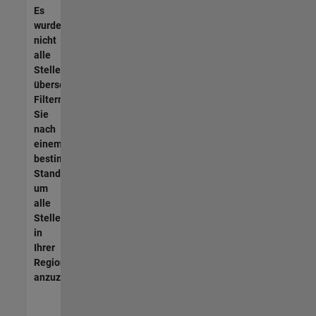
Es
wurden
nicht
alle
Stellen
übersetzt.
Filtern
Sie
nach
einem
bestimmten
Standort,
um
alle
Stellenangebote
in
Ihrer
Region
anzuzeigen.