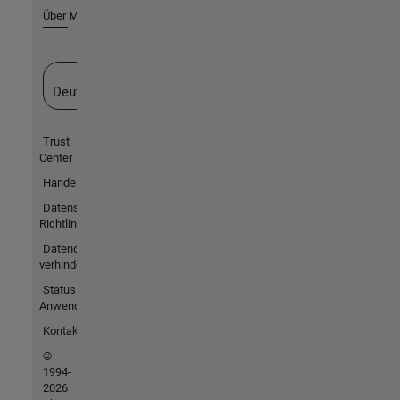
Über MathWorks
Website auswählen
Deutschland
Trust
Center
Handelsmarken
Datenschutz-
Richtlinien
Datendiebstahl
verhindern
Status von
Anwendungen
Kontakt
©
1994-
2026