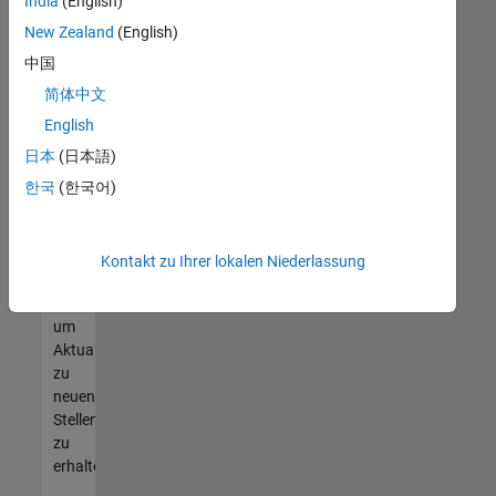
offenen
India
(English)
Stellen
New Zealand
(English)
finden
中国
können,
die
简体中文
Ihren
English
Qualifikationen
日本
(日本語)
entsprechen,
werden
한국
(한국어)
Sie
Mitglied
unseres
Kontakt zu Ihrer lokalen Niederlassung
Talent-
Netzwerks
,
um
Aktualisierungen
zu
neuen
Stellenangeboten
zu
erhalten.