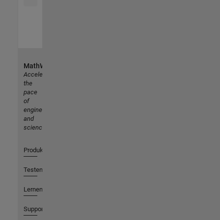
MathWorks
Accelerating
the
pace
of
engineering
and
science
Produkte
Testen oder Kaufen
Lernen
Support