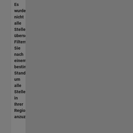
Es
wurden
nicht
alle
Stellen
übersetzt.
Filtern
Sie
nach
einem
bestimmten
Standort,
um
alle
Stellenangebote
in
Ihrer
Region
anzuzeigen.