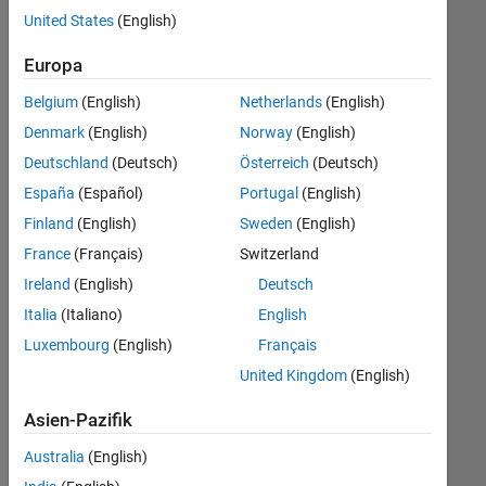
offenen
Web Applications and Services
United States
(English)
Stellen,
die
Europa
Ihren
Suchkriterien
Belgium
(English)
Netherlands
(English)
entsprechen.
Denmark
(English)
Norway
(English)
Sie
Deutschland
(Deutsch)
Österreich
(Deutsch)
können
die
España
(Español)
Portugal
(English)
Suchkriterien
Finland
(English)
Sweden
(English)
weiter
France
(Français)
Switzerland
fassen
oder
Ireland
(English)
Deutsch
alle
Italia
(Italiano)
English
Stellenangebote
Luxembourg
(English)
Français
anzeigen
.
Wenn
United Kingdom
(English)
Sie
Asien-Pazifik
noch
immer
Australia
(English)
keine