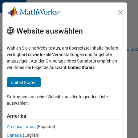
Weiter zum Inhalt
Karriere
bei
Website auswählen
MathWorks
Wählen Sie eine Website aus, um übersetzte Inhalte (sofern
riere – Übersicht
Stellensuche
Niederlassungen
Studierende und B
verfügbar) sowie lokale Veranstaltungen und Angebote
Umschaltung für Off-Canvas-Navigation
anzuzeigen. Auf der Grundlage Ihres Standorts empfehlen
Hauptinhalt
wir Ihnen die folgende Auswahl:
United States
.
FILTER:
Advanced Support
United States
+
7
Information Technology
Infrastructure and Architecture
Sie können auch eine Website aus der folgenden Liste
auswählen:
Quality Engineering
Release Engineering
Amerika
Derzeit
gibt
Software Process Engineering
América Latina
(Español)
es
Technical Writing
keine
Canada
(English)