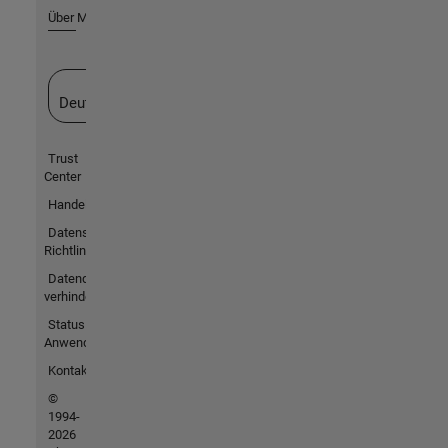
Über MathWorks
Website auswählen
Deutschland
Trust
Center
Handelsmarken
Datenschutz-
Richtlinien
Datendiebstahl
verhindern
Status von
Anwendungen
Kontakt
©
1994-
2026