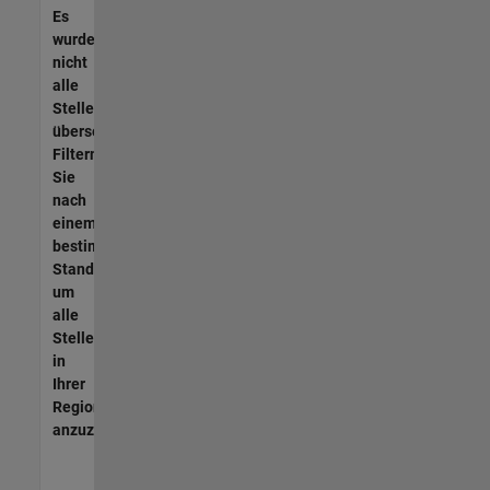
Es
wurden
nicht
alle
Stellen
übersetzt.
Filtern
Sie
nach
einem
bestimmten
Standort,
um
alle
Stellenangebote
in
Ihrer
Region
anzuzeigen.