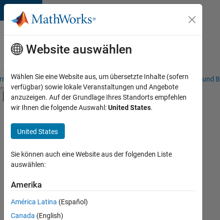
Weiter zum Inhalt
Karriere
bei
Website auswählen
MathWorks
Wählen Sie eine Website aus, um übersetzte Inhalte (sofern
riere – Übersicht
Stellensuche
Niederlassungen
Studierende und B
verfügbar) sowie lokale Veranstaltungen und Angebote
Umschaltung für Off-Canvas-Navigation
anzuzeigen. Auf der Grundlage Ihres Standorts empfehlen
Hauptinhalt
wir Ihnen die folgende Auswahl:
United States
.
FILTER:
Advanced Support
United States
+
3
Program Management
User Experience
Sie können auch eine Website aus der folgenden Liste
auswählen:
Web Applications and Services
Amerika
Derzeit
gibt
América Latina
(Español)
es
keine
Canada
(English)