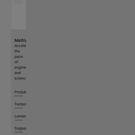
MathWorks
Accelerating
the
pace
of
engineering
and
science
Produkte
Testen oder Kaufen
Lernen
Support