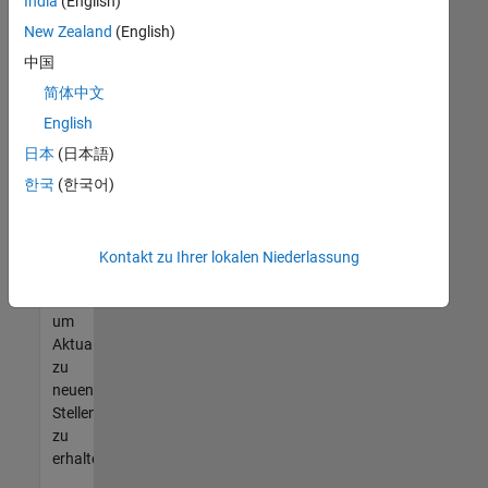
offenen
India
(English)
Stellen
New Zealand
(English)
finden
中国
können,
die
简体中文
Ihren
English
Qualifikationen
日本
(日本語)
entsprechen,
werden
한국
(한국어)
Sie
Mitglied
unseres
Kontakt zu Ihrer lokalen Niederlassung
Talent-
Netzwerks
,
um
Aktualisierungen
zu
neuen
Stellenangeboten
zu
erhalten.