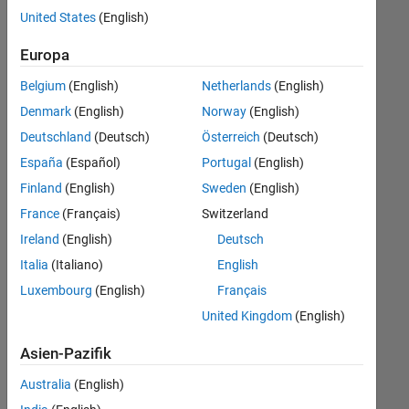
offenen
United States
(English)
Stellen,
die
Europa
Ihren
Suchkriterien
Belgium
(English)
Netherlands
(English)
entsprechen.
Denmark
(English)
Norway
(English)
Sie
Deutschland
(Deutsch)
Österreich
(Deutsch)
können
die
España
(Español)
Portugal
(English)
Suchkriterien
Finland
(English)
Sweden
(English)
weiter
France
(Français)
Switzerland
fassen
oder
Ireland
(English)
Deutsch
alle
Italia
(Italiano)
English
Stellenangebote
Luxembourg
(English)
Français
anzeigen
.
Wenn
United Kingdom
(English)
Sie
Asien-Pazifik
noch
immer
Australia
(English)
keine