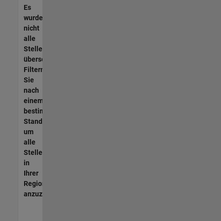
Es
wurden
nicht
alle
Stellen
übersetzt.
Filtern
Sie
nach
einem
bestimmten
Standort,
um
alle
Stellenangebote
in
Ihrer
Region
anzuzeigen.