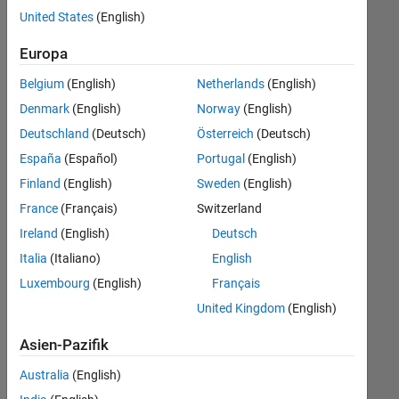
offenen
United States
(English)
Stellen,
die
Europa
Ihren
Suchkriterien
Belgium
(English)
Netherlands
(English)
entsprechen.
Denmark
(English)
Norway
(English)
Sie
Deutschland
(Deutsch)
Österreich
(Deutsch)
können
die
España
(Español)
Portugal
(English)
Suchkriterien
Finland
(English)
Sweden
(English)
weiter
France
(Français)
Switzerland
fassen
oder
Ireland
(English)
Deutsch
alle
Italia
(Italiano)
English
Stellenangebote
Luxembourg
(English)
Français
anzeigen
.
Wenn
United Kingdom
(English)
Sie
Asien-Pazifik
noch
immer
Australia
(English)
keine