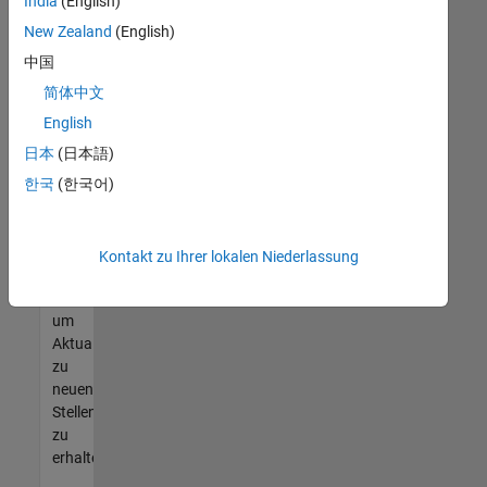
offenen
India
(English)
Stellen
New Zealand
(English)
finden
中国
können,
die
简体中文
Ihren
English
Qualifikationen
日本
(日本語)
entsprechen,
werden
한국
(한국어)
Sie
Mitglied
unseres
Kontakt zu Ihrer lokalen Niederlassung
Talent-
Netzwerks
,
um
Aktualisierungen
zu
neuen
Stellenangeboten
zu
erhalten.