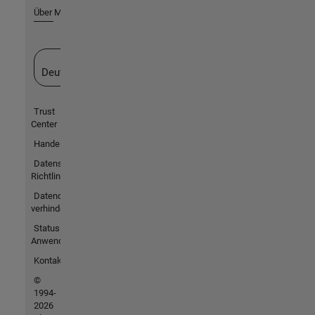
Über MathWorks
Website auswählen
Deutschland
Trust
Center
Handelsmarken
Datenschutz-
Richtlinien
Datendiebstahl
verhindern
Status von
Anwendungen
Kontakt
©
1994-
2026