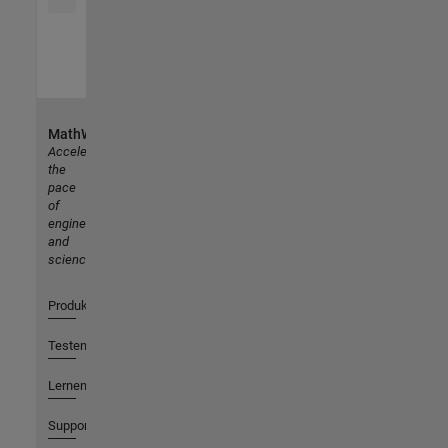
MathWorks
Accelerating
the
pace
of
engineering
and
science
Produkte
Testen oder Kaufen
Lernen
Support