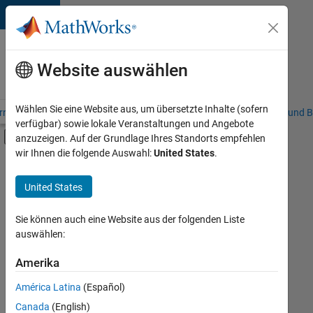
Weiter zum Inhalt
Karriere
bei
Website auswählen
MathWorks
Wählen Sie eine Website aus, um übersetzte Inhalte (sofern
riere – Übersicht
Stellensuche
Niederlassungen
Studierende und B
verfügbar) sowie lokale Veranstaltungen und Angebote
Umschaltung für Off-Canvas-Navigation
anzuzeigen. Auf der Grundlage Ihres Standorts empfehlen
Hauptinhalt
wir Ihnen die folgende Auswahl:
United States
.
FILTER:
Programm für Berufseinsteiger (EDG)
United States
+
2
Business Applications and Tools
Web Applications and Services
Sie können auch eine Website aus der folgenden Liste
auswählen:
Amerika
Derzeit
gibt
América Latina
(Español)
es
keine
Canada
(English)