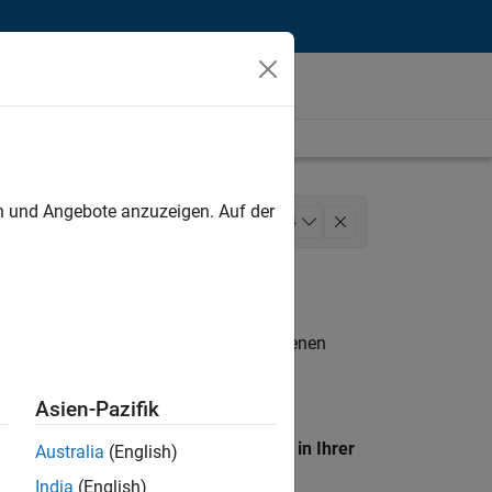
unt
en und Angebote anzuzeigen. Auf der
ting Services
+
4
Verwaltungsdienste
n entsprechen.
eigen
. Wenn Sie noch immer keine offenen
 Mitglied unseres
Talent-Netzwerks
, um
Asien-Pazifik
en Standort, um alle Stellenangebote in Ihrer
Australia
(English)
India
(English)