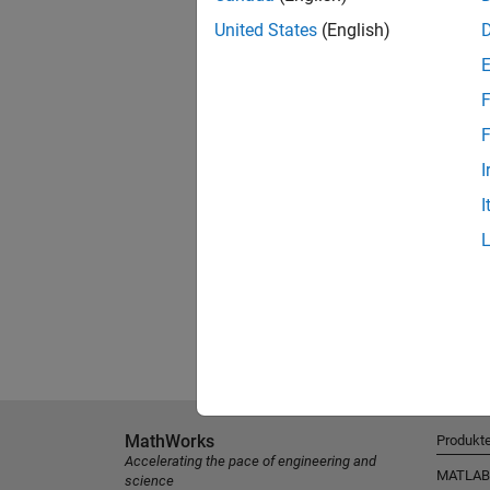
United States
(English)
F
F
I
I
MathWorks
Produkt
Accelerating the pace of engineering and
MATLAB
science