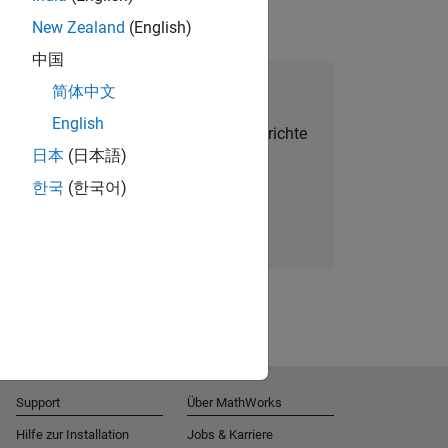
New Zealand
(English)
中国
alent Network beitreten
简体中文
English
Sie personalisierte Stellenangebote, Berichte
日本
(日本語)
und Unternehmensneuigkeiten.
한국
(한국어)
Melden Sie sich noch heute an
Support
Über MathWorks
Hilfe zur Installation
Jobs & Karriere