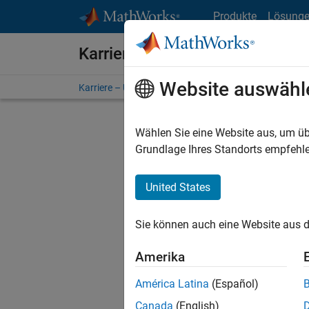
Weiter zum Inhalt
Produkte
Lösung
Karriere bei MathWorks
Website auswähl
Karriere – Übersicht
Stellensuche
Niederlassunge
Wählen Sie eine Website aus, um üb
FILTER:
Grundlage Ihres Standorts empfehle
United States
Derzeit
Sie könn
Sie können auch eine Website aus d
Stellen f
Aktualis
Amerika
Es wurde
América Latina
(Español)
Region a
Canada
(English)