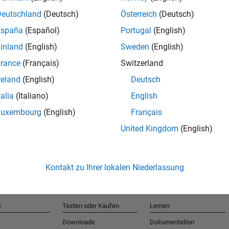
Deutschland
(Deutsch)
Österreich
(Deutsch)
España
(Español)
Portugal
(English)
T
inland
(English)
Sweden
(English)
rance
(Français)
Switzerland
Erhalten 
reland
(English)
Deutsch
talia
(Italiano)
English
Luxembourg
(English)
Français
United Kingdom
(English)
Kontakt zu Ihrer lokalen Niederlassung
e
Testen oder Kaufen
Lernen
Downloads
Dokumentation