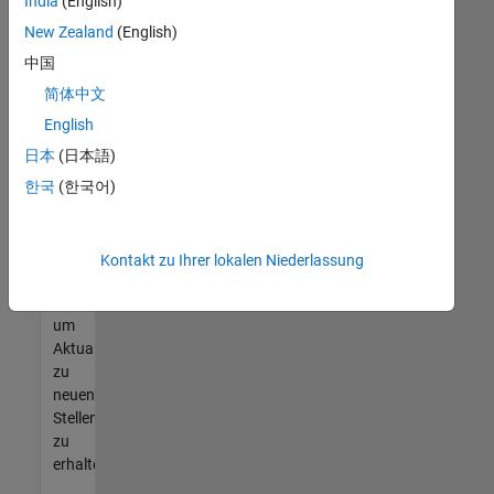
offenen
India
(English)
Stellen
New Zealand
(English)
finden
中国
können,
die
简体中文
Ihren
English
Qualifikationen
日本
(日本語)
entsprechen,
werden
한국
(한국어)
Sie
Mitglied
unseres
Kontakt zu Ihrer lokalen Niederlassung
Talent-
Netzwerks
,
um
Aktualisierungen
zu
neuen
Stellenangeboten
zu
erhalten.