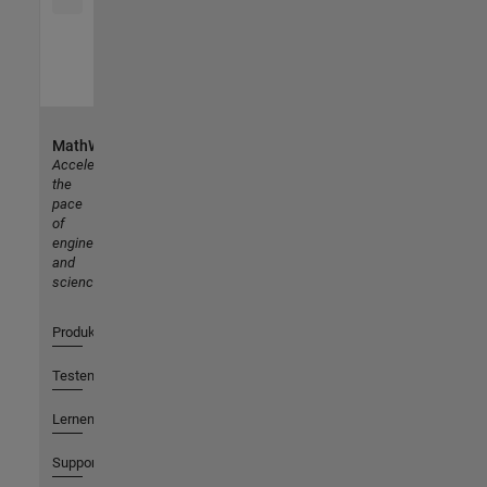
MathWorks
Accelerating
the
pace
of
engineering
and
science
Produkte
Testen oder Kaufen
Lernen
Support