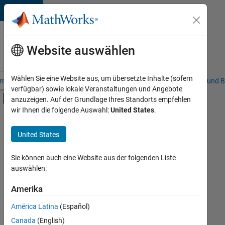
Weiter zum Inhalt
Karriere
bei
Website auswählen
MathWorks
Wählen Sie eine Website aus, um übersetzte Inhalte (sofern
riere – Übersicht
Stellensuche
Niederlassungen
Studierende und B
verfügbar) sowie lokale Veranstaltungen und Angebote
Umschaltung für Off-Canvas-Navigation
anzuzeigen. Auf der Grundlage Ihres Standorts empfehlen
Hauptinhalt
wir Ihnen die folgende Auswahl:
United States
.
FILTER:
Information Technology
United States
+
10
Commercial Sales
Education Sales
Sie können auch eine Website aus der folgenden Liste
auswählen:
Inside Sales
Sales Operations
Amerika
Derzeit
gibt
Marketing Communications
América Latina
(Español)
es
Marketing Services
keine
Canada
(English)