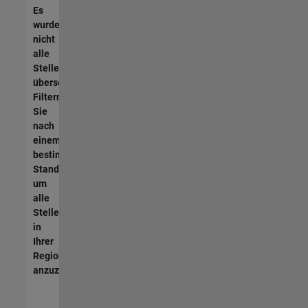
Es
wurden
nicht
alle
Stellen
übersetzt.
Filtern
Sie
nach
einem
bestimmten
Standort,
um
alle
Stellenangebote
in
Ihrer
Region
anzuzeigen.