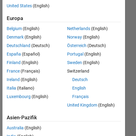
offenen
Business Model Team
United States
(English)
Stellen,
die
Finance and Operations
Europa
Ihren
Legal
Suchkriterien
Belgium
(English)
Netherlands
(English)
entsprechen.
Büro- und Verwaltungsdienste
Denmark
(English)
Norway
(English)
Sie
Deutschland
(Deutsch)
Österreich
(Deutsch)
können
die
España
(Español)
Portugal
(English)
Suchkriterien
Finland
(English)
Sweden
(English)
weiter
France
(Français)
Switzerland
fassen
oder
Ireland
(English)
Deutsch
alle
Italia
(Italiano)
English
Stellenangebote
Luxembourg
(English)
Français
anzeigen
.
Wenn
United Kingdom
(English)
Sie
Asien-Pazifik
noch
immer
Australia
(English)
keine