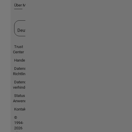
Über MathWorks
Website auswählen
Deutschland
Trust
Center
Handelsmarken
Datenschutz-
Richtlinien
Datendiebstahl
verhindern
Status von
Anwendungen
Kontakt
©
1994-
2026