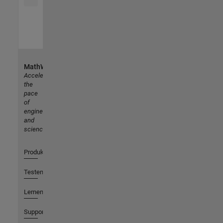
MathWorks
Accelerating
the
pace
of
engineering
and
science
Produkte
Testen oder Kaufen
Lernen
Support