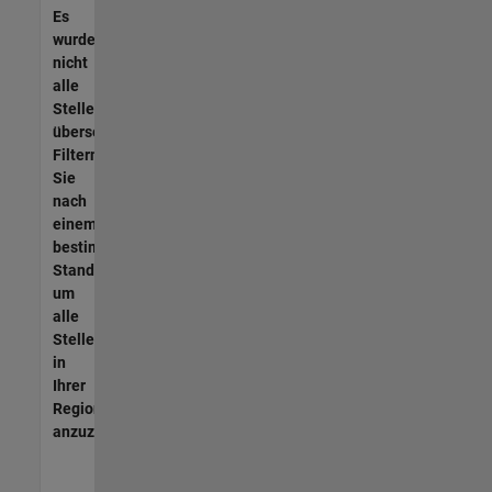
Es
wurden
nicht
alle
Stellen
übersetzt.
Filtern
Sie
nach
einem
bestimmten
Standort,
um
alle
Stellenangebote
in
Ihrer
Region
anzuzeigen.