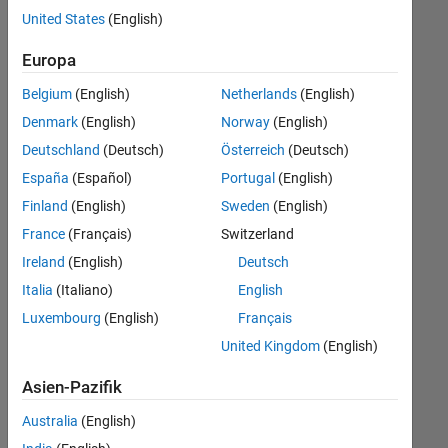
offenen
Human Resources
United States
(English)
Stellen,
die
Legal
Europa
Ihren
Suchkriterien
Belgium
(English)
Netherlands
(English)
entsprechen.
Denmark
(English)
Norway
(English)
Sie
Deutschland
(Deutsch)
Österreich
(Deutsch)
können
die
España
(Español)
Portugal
(English)
Suchkriterien
Finland
(English)
Sweden
(English)
weiter
France
(Français)
Switzerland
fassen
oder
Ireland
(English)
Deutsch
alle
Italia
(Italiano)
English
Stellenangebote
Luxembourg
(English)
Français
anzeigen
.
Wenn
United Kingdom
(English)
Sie
Asien-Pazifik
noch
immer
Australia
(English)
keine