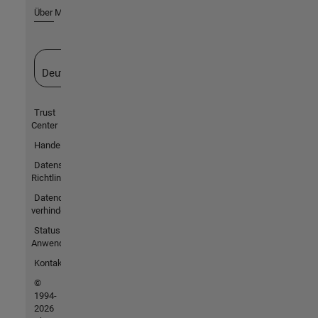
Über MathWorks
Website auswählen
Deutschland
Trust
Center
Handelsmarken
Datenschutz-
Richtlinien
Datendiebstahl
verhindern
Status von
Anwendungen
Kontakt
©
1994-
2026