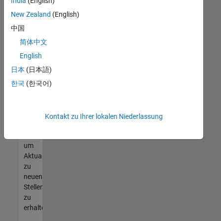
offenen
India
(English)
Stellen
New Zealand
(English)
finden
中国
können,
die
简体中文
Ihren
English
Qualifikationen
日本
(日本語)
entsprechen,
werden
한국
(한국어)
Sie
Mitglied
unseres
Kontakt zu Ihrer lokalen Niederlassung
Talent-
Netzwerks
,
um
Aktualisierungen
zu
neuen
Stellenangeboten
zu
erhalten.