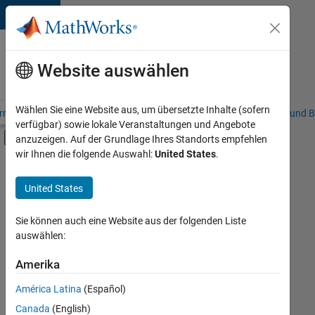
Weiter zum Inhalt
Karriere
bei
Website auswählen
MathWorks
Wählen Sie eine Website aus, um übersetzte Inhalte (sofern
riere – Übersicht
Stellensuche
Niederlassungen
Studierende und B
verfügbar) sowie lokale Veranstaltungen und Angebote
Umschaltung für Off-Canvas-Navigation
anzuzeigen. Auf der Grundlage Ihres Standorts empfehlen
Hauptinhalt
wir Ihnen die folgende Auswahl:
United States
.
FILTER:
Customer Support
United States
+
8
Education Sales
Inside Sales
Sie können auch eine Website aus der folgenden Liste
auswählen:
Sales Operations
Marketing Communications
Amerika
Derzeit
gibt
Marketing Services
América Latina
(Español)
es
Finance and Operations
keine
Canada
(English)