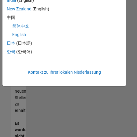
India
(English)
können,
die
New Zealand
(English)
Ihren
中国
Qualifikationen
简体中文
entsprechen,
werden
English
Sie
日本
(日本語)
Mitglied
한국
(한국어)
unseres
Talent-
Netzwerks
,
um
Kontakt zu Ihrer lokalen Niederlassung
Aktualisierungen
zu
neuen
Stellenangeboten
zu
erhalten.
Es
wurden
nicht