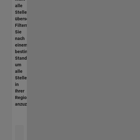
alle
Stellen
übersetzt.
Filtern
Sie
nach
einem
bestimmten
Standort,
um
alle
Stellenangebote
in
Ihrer
Region
anzuzeigen.