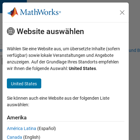
Weiter zum Inhalt
Karriere
bei
Website auswählen
MathWorks
Wählen Sie eine Website aus, um übersetzte Inhalte (sofern
riere – Übersicht
Stellensuche
Niederlassungen
Studierende und B
verfügbar) sowie lokale Veranstaltungen und Angebote
Umschaltung für Off-Canvas-Navigation
anzuzeigen. Auf der Grundlage Ihres Standorts empfehlen
Hauptinhalt
wir Ihnen die folgende Auswahl:
United States
.
FILTER:
Information Technology
United States
Sie können auch eine Website aus der folgenden Liste
Derzeit
auswählen:
gibt
es
Amerika
keine
offenen
América Latina
(Español)
Stellen,
die
Canada
(English)