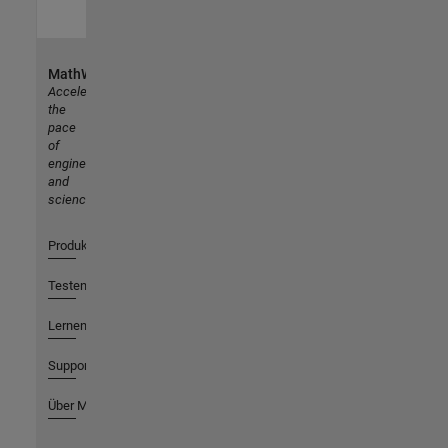
MathWorks
Accelerating
the
pace
of
engineering
and
science
Produkte
Testen oder Kaufen
Lernen
Support
Über MathWorks