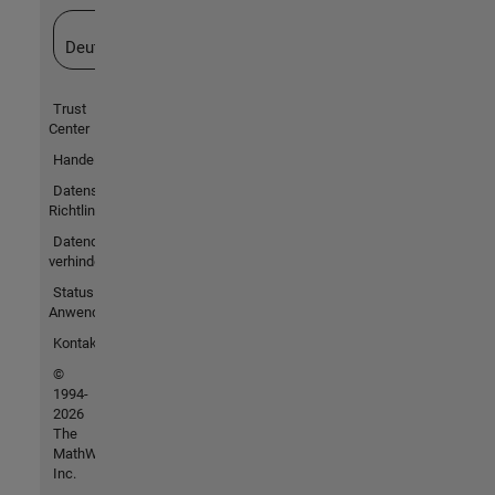
Website auswählen
Deutschland
Trust
Center
Handelsmarken
Datenschutz-
Richtlinien
Datendiebstahl
verhindern
Status von
Anwendungen
Kontakt
©
1994-
2026
The
MathWorks,
Inc.