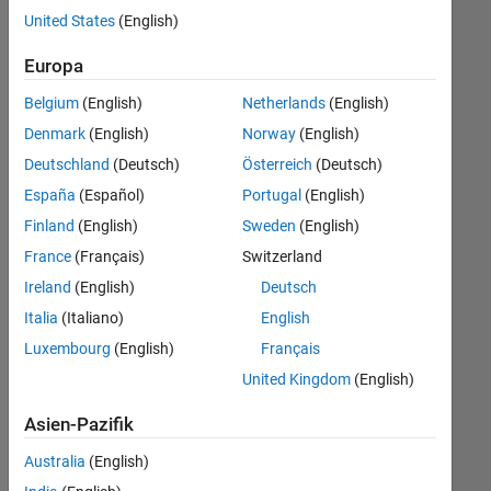
Ihren
United States
(English)
Suchkriterien
entsprechen.
Europa
Sie
Belgium
(English)
Netherlands
(English)
können
die
Denmark
(English)
Norway
(English)
Suchkriterien
Deutschland
(Deutsch)
Österreich
(Deutsch)
weiter
España
(Español)
Portugal
(English)
fassen
oder
Finland
(English)
Sweden
(English)
alle
France
(Français)
Switzerland
Stellenangebote
Ireland
(English)
Deutsch
anzeigen
.
Wenn
Italia
(Italiano)
English
Sie
Luxembourg
(English)
Français
noch
United Kingdom
(English)
immer
keine
Asien-Pazifik
offenen
Stellen
Australia
(English)
finden