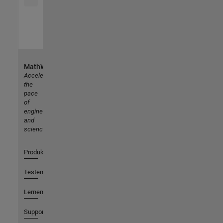
MathWorks
Accelerating
the
pace
of
engineering
and
science
Produkte
Testen oder Kaufen
Lernen
Support