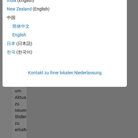
offenen
India
(English)
Stellen
New Zealand
(English)
finden
中国
können,
die
简体中文
Ihren
English
Qualifikationen
日本
(日本語)
entsprechen,
werden
한국
(한국어)
Sie
Mitglied
unseres
Kontakt zu Ihrer lokalen Niederlassung
Talent-
Netzwerks
,
um
Aktualisierungen
zu
neuen
Stellenangeboten
zu
erhalten.