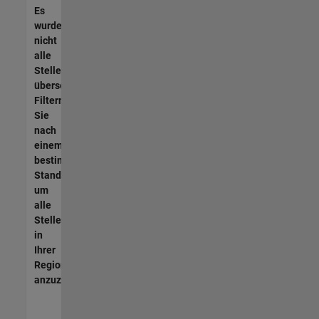
Es
wurden
nicht
alle
Stellen
übersetzt.
Filtern
Sie
nach
einem
bestimmten
Standort,
um
alle
Stellenangebote
in
Ihrer
Region
anzuzeigen.