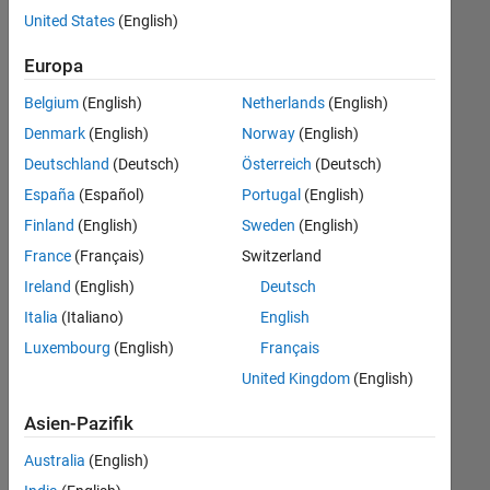
offenen
Legal
United States
(English)
Stellen,
die
Büro- und Verwaltungsdienste
Europa
Ihren
Suchkriterien
Belgium
(English)
Netherlands
(English)
entsprechen.
Denmark
(English)
Norway
(English)
Sie
Deutschland
(Deutsch)
Österreich
(Deutsch)
können
die
España
(Español)
Portugal
(English)
Suchkriterien
Finland
(English)
Sweden
(English)
weiter
France
(Français)
Switzerland
fassen
oder
Ireland
(English)
Deutsch
alle
Italia
(Italiano)
English
Stellenangebote
Luxembourg
(English)
Français
anzeigen
.
Wenn
United Kingdom
(English)
Sie
Asien-Pazifik
noch
immer
Australia
(English)
keine