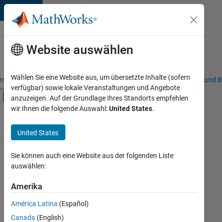
Weiter zum Inhalt
Karriere
bei
Website auswählen
MathWorks
Wählen Sie eine Website aus, um übersetzte Inhalte (sofern
riere – Übersicht
Stellensuche
Niederlassungen
Studierende und B
verfügbar) sowie lokale Veranstaltungen und Angebote
Umschaltung für Off-Canvas-Navigation
anzuzeigen. Auf der Grundlage Ihres Standorts empfehlen
Hauptinhalt
wir Ihnen die folgende Auswahl:
United States
.
FILTER:
Information Technology
United States
+
8
Commercial Sales
Education Sales
Sie können auch eine Website aus der folgenden Liste
auswählen:
Sales Operations
Business Model Team
Amerika
Derzeit
gibt
Finance and Operations
América Latina
(Español)
es
Human Resources
keine
Canada
(English)