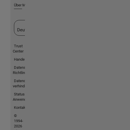
Über MathWorks
Website auswählen
Deutschland
Trust
Center
Handelsmarken
Datenschutz-
Richtlinien
Datendiebstahl
verhindern
Status von
Anwendungen
Kontakt
©
1994-
2026