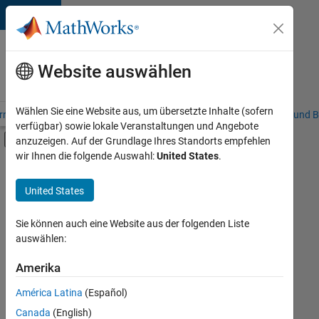
Weiter zum Inhalt
Karriere
bei
Website auswählen
MathWorks
Wählen Sie eine Website aus, um übersetzte Inhalte (sofern
riere – Übersicht
Stellensuche
Niederlassungen
Studierende und B
verfügbar) sowie lokale Veranstaltungen und Angebote
Umschaltung für Off-Canvas-Navigation
anzuzeigen. Auf der Grundlage Ihres Standorts empfehlen
Hauptinhalt
wir Ihnen die folgende Auswahl:
United States
.
FILTER:
Praktika
United States
+
5
Advanced Support
Infrastructure and Architecture
Sie können auch eine Website aus der folgenden Liste
auswählen:
Program Management
Release Engineering
Amerika
Derzeit
gibt
Web Applications and Services
América Latina
(Español)
es
keine
Canada
(English)