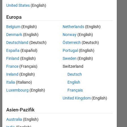
offenen
United States
(English)
Stellen,
die
Europa
Ihren
Suchkriterien
Belgium
(English)
Netherlands
(English)
entsprechen.
Denmark
(English)
Norway
(English)
Sie
Deutschland
(Deutsch)
Österreich
(Deutsch)
können
die
España
(Español)
Portugal
(English)
Suchkriterien
Finland
(English)
Sweden
(English)
weiter
France
(Français)
Switzerland
fassen
oder
Ireland
(English)
Deutsch
alle
Italia
(Italiano)
English
Stellenangebote
Luxembourg
(English)
Français
anzeigen
.
Wenn
United Kingdom
(English)
Sie
Asien-Pazifik
noch
immer
Australia
(English)
keine