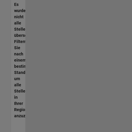
Es
wurden
nicht
alle
Stellen
übersetzt.
Filtern
Sie
nach
einem
bestimmten
Standort,
um
alle
Stellenangebote
in
Ihrer
Region
anzuzeigen.