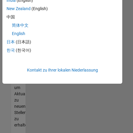
offenen
India
(English)
Stellen
New Zealand
(English)
finden
中国
können,
die
简体中文
Ihren
English
Qualifikationen
日本
(日本語)
entsprechen,
werden
한국
(한국어)
Sie
Mitglied
unseres
Kontakt zu Ihrer lokalen Niederlassung
Talent-
Netzwerks
,
um
Aktualisierungen
zu
neuen
Stellenangeboten
zu
erhalten.