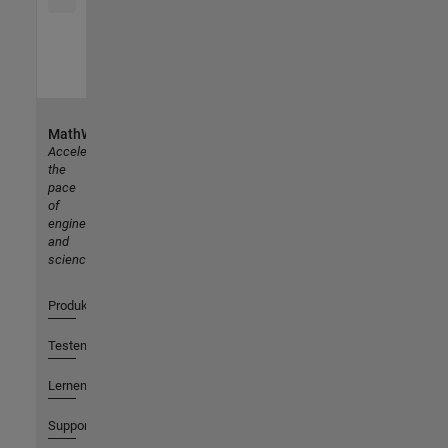
MathWorks
Accelerating
the
pace
of
engineering
and
science
Produkte
Testen oder Kaufen
Lernen
Support