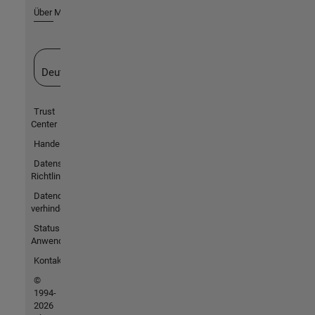
Über MathWorks
Website auswählen
Deutschland
Trust
Center
Handelsmarken
Datenschutz-
Richtlinien
Datendiebstahl
verhindern
Status von
Anwendungen
Kontakt
©
1994-
2026