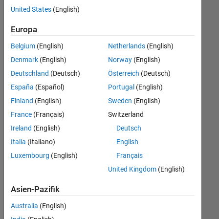
offenen
Web Applications and Services
United States
(English)
Stellen,
die
Europa
Ihren
Suchkriterien
Belgium
(English)
Netherlands
(English)
entsprechen.
Denmark
(English)
Norway
(English)
Sie
Deutschland
(Deutsch)
Österreich
(Deutsch)
können
die
España
(Español)
Portugal
(English)
Suchkriterien
Finland
(English)
Sweden
(English)
weiter
France
(Français)
Switzerland
fassen
oder
Ireland
(English)
Deutsch
alle
Italia
(Italiano)
English
Stellenangebote
Luxembourg
(English)
Français
anzeigen
.
Wenn
United Kingdom
(English)
Sie
Asien-Pazifik
noch
immer
Australia
(English)
keine