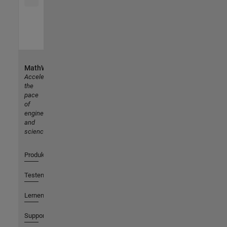
MathWorks
Accelerating
the
pace
of
engineering
and
science
Produkte
Testen oder Kaufen
Lernen
Support