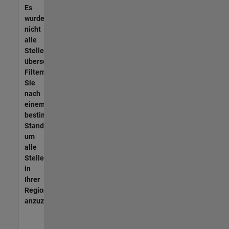
Es
wurden
nicht
alle
Stellen
übersetzt.
Filtern
Sie
nach
einem
bestimmten
Standort,
um
alle
Stellenangebote
in
Ihrer
Region
anzuzeigen.