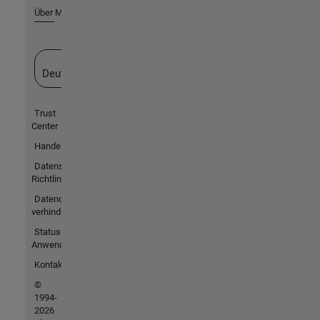
Über MathWorks
Website auswählen
Deutschland
Trust
Center
Handelsmarken
Datenschutz-
Richtlinien
Datendiebstahl
verhindern
Status von
Anwendungen
Kontakt
©
1994-
2026