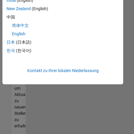
offenen
India
(English)
Stellen
New Zealand
(English)
finden
中国
können,
die
简体中文
Ihren
English
Qualifikationen
日本
(日本語)
entsprechen,
werden
한국
(한국어)
Sie
Mitglied
unseres
Kontakt zu Ihrer lokalen Niederlassung
Talent-
Netzwerks
,
um
Aktualisierungen
zu
neuen
Stellenangeboten
zu
erhalten.