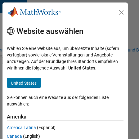
Weiter zum Inhalt
Karriere
bei
Website auswählen
MathWorks
Wählen Sie eine Website aus, um übersetzte Inhalte (sofern
riere – Übersicht
Stellensuche
Niederlassungen
Studierende und B
verfügbar) sowie lokale Veranstaltungen und Angebote
Umschaltung für Off-Canvas-Navigation
anzuzeigen. Auf der Grundlage Ihres Standorts empfehlen
Hauptinhalt
wir Ihnen die folgende Auswahl:
United States
.
FILTER:
Praktika
United States
+
7
Programm für Berufseinsteiger (EDG)
Advanced Support
Sie können auch eine Website aus der folgenden Liste
auswählen:
Information Technology
Infrastructure and Architecture
Amerika
Derzeit
gibt
Quality Engineering
América Latina
(Español)
es
Technical Writing
keine
Canada
(English)