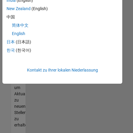
offenen
India
(English)
Stellen
New Zealand
(English)
finden
中国
können,
die
简体中文
Ihren
English
Qualifikationen
日本
(日本語)
entsprechen,
werden
한국
(한국어)
Sie
Mitglied
unseres
Kontakt zu Ihrer lokalen Niederlassung
Talent-
Netzwerks
,
um
Aktualisierungen
zu
neuen
Stellenangeboten
zu
erhalten.