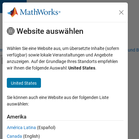
Weiter zum Inhalt
Karriere
bei
Website auswählen
MathWorks
Wählen Sie eine Website aus, um übersetzte Inhalte (sofern
riere – Übersicht
Stellensuche
Niederlassungen
Studierende und B
verfügbar) sowie lokale Veranstaltungen und Angebote
Umschaltung für Off-Canvas-Navigation
anzuzeigen. Auf der Grundlage Ihres Standorts empfehlen
Hauptinhalt
wir Ihnen die folgende Auswahl:
United States
.
FILTER:
Praktika
United States
+
8
Information Technology
Commercial Sales
Sie können auch eine Website aus der folgenden Liste
auswählen:
Education Sales
Inside Sales
Amerika
Derzeit
gibt
Sales Operations
América Latina
(Español)
es
Business Model Team
keine
Canada
(English)