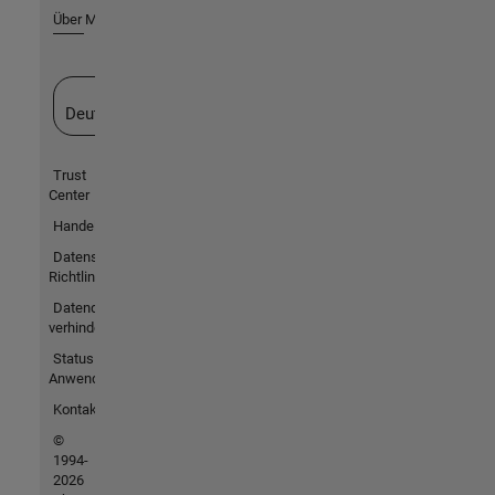
Über MathWorks
Website auswählen
Deutschland
Trust
Center
Handelsmarken
Datenschutz-
Richtlinien
Datendiebstahl
verhindern
Status von
Anwendungen
Kontakt
©
1994-
2026