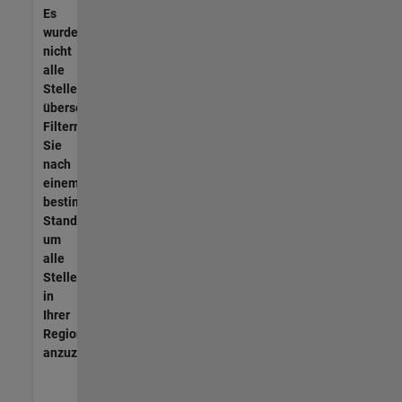
Es
wurden
nicht
alle
Stellen
übersetzt.
Filtern
Sie
nach
einem
bestimmten
Standort,
um
alle
Stellenangebote
in
Ihrer
Region
anzuzeigen.