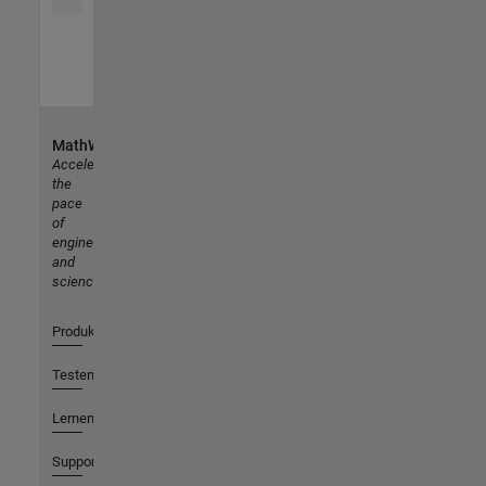
MathWorks
Accelerating
the
pace
of
engineering
and
science
Produkte
Testen oder Kaufen
Lernen
Support