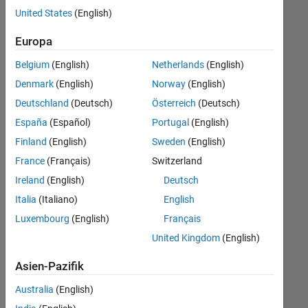
offenen
Finance and Operations
United States
(English)
Stellen,
die
Legal
Europa
Ihren
Suchkriterien
Belgium
(English)
Netherlands
(English)
entsprechen.
Denmark
(English)
Norway
(English)
Sie
Deutschland
(Deutsch)
Österreich
(Deutsch)
können
die
España
(Español)
Portugal
(English)
Suchkriterien
Finland
(English)
Sweden
(English)
weiter
France
(Français)
Switzerland
fassen
oder
Ireland
(English)
Deutsch
alle
Italia
(Italiano)
English
Stellenangebote
Luxembourg
(English)
Français
anzeigen
.
Wenn
United Kingdom
(English)
Sie
Asien-Pazifik
noch
immer
Australia
(English)
keine