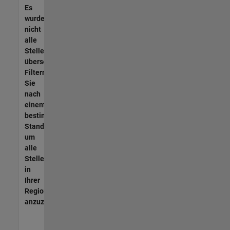
Es
wurden
nicht
alle
Stellen
übersetzt.
Filtern
Sie
nach
einem
bestimmten
Standort,
um
alle
Stellenangebote
in
Ihrer
Region
anzuzeigen.