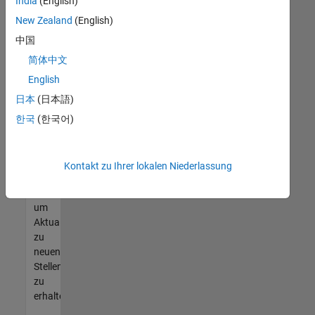
offenen
India
(English)
Stellen
New Zealand
(English)
finden
中国
können,
die
简体中文
Ihren
English
Qualifikationen
日本
(日本語)
entsprechen,
werden
한국
(한국어)
Sie
Mitglied
unseres
Kontakt zu Ihrer lokalen Niederlassung
Talent-
Netzwerks
,
um
Aktualisierungen
zu
neuen
Stellenangeboten
zu
erhalten.