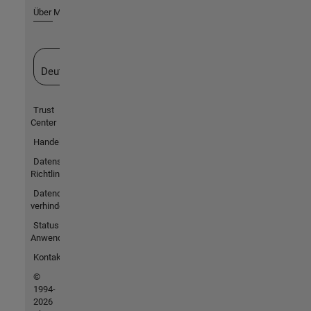
Über MathWorks
Website auswählen
Deutschland
Trust
Center
Handelsmarken
Datenschutz-
Richtlinien
Datendiebstahl
verhindern
Status von
Anwendungen
Kontakt
©
1994-
2026