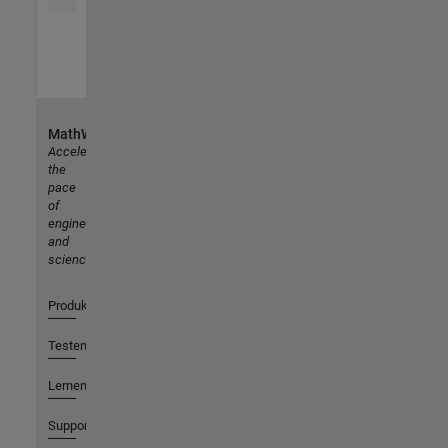
MathWorks
Accelerating
the
pace
of
engineering
and
science
Produkte
Testen oder Kaufen
Lernen
Support