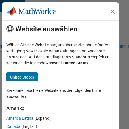
Weiter zum Inhalt
Karriere
bei
Website auswählen
MathWorks
Wählen Sie eine Website aus, um übersetzte Inhalte (sofern
riere – Übersicht
Stellensuche
Niederlassungen
Studierende und B
verfügbar) sowie lokale Veranstaltungen und Angebote
Umschaltung für Off-Canvas-Navigation
anzuzeigen. Auf der Grundlage Ihres Standorts empfehlen
Hauptinhalt
wir Ihnen die folgende Auswahl:
United States
.
FILTER:
Praktika
United States
+
8
Customer Support
Inside Sales
Sie können auch eine Website aus der folgenden Liste
auswählen:
Sales Operations
Marketing Communications
Amerika
Derzeit
gibt
Marketing Services
América Latina
(Español)
es
Finance and Operations
keine
Canada
(English)