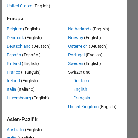
offenen
Human Resources
United States
(English)
Stellen,
die
Legal
Europa
Ihren
Suchkriterien
Belgium
(English)
Netherlands
(English)
entsprechen.
Denmark
(English)
Norway
(English)
Sie
Deutschland
(Deutsch)
Österreich
(Deutsch)
können
die
España
(Español)
Portugal
(English)
Suchkriterien
Finland
(English)
Sweden
(English)
weiter
France
(Français)
Switzerland
fassen
oder
Ireland
(English)
Deutsch
alle
Italia
(Italiano)
English
Stellenangebote
Luxembourg
(English)
Français
anzeigen
.
Wenn
United Kingdom
(English)
Sie
Asien-Pazifik
noch
immer
Australia
(English)
keine