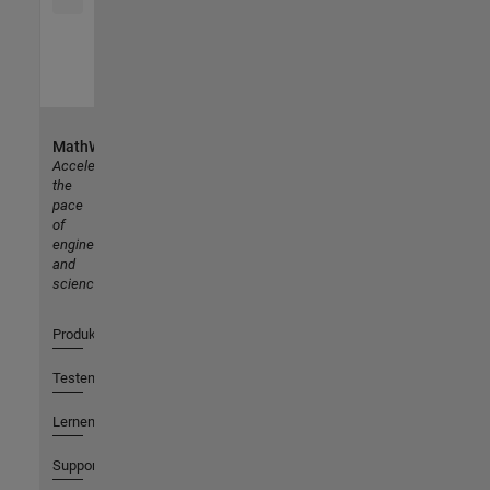
MathWorks
Accelerating
the
pace
of
engineering
and
science
Produkte
Testen oder Kaufen
Lernen
Support