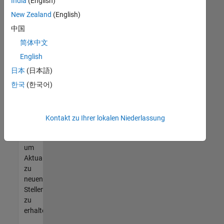
offenen
India
(English)
Stellen
New Zealand
(English)
finden
中国
können,
die
简体中文
Ihren
English
Qualifikationen
日本
(日本語)
entsprechen,
werden
한국
(한국어)
Sie
Mitglied
unseres
Kontakt zu Ihrer lokalen Niederlassung
Talent-
Netzwerks
,
um
Aktualisierungen
zu
neuen
Stellenangeboten
zu
erhalten.