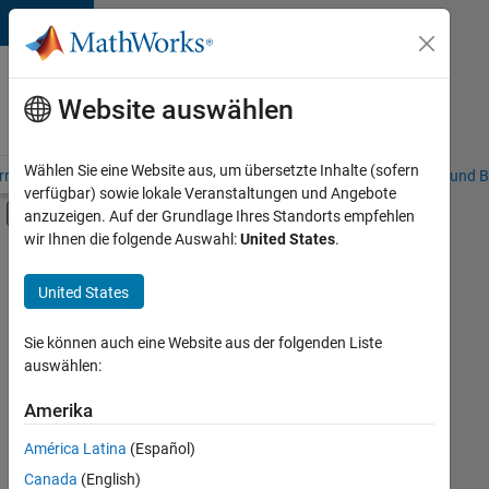
Weiter zum Inhalt
Karriere
bei
Website auswählen
MathWorks
Wählen Sie eine Website aus, um übersetzte Inhalte (sofern
riere – Übersicht
Stellensuche
Niederlassungen
Studierende und B
verfügbar) sowie lokale Veranstaltungen und Angebote
Umschaltung für Off-Canvas-Navigation
anzuzeigen. Auf der Grundlage Ihres Standorts empfehlen
Hauptinhalt
wir Ihnen die folgende Auswahl:
United States
.
FILTER:
Praktika
United States
+
7
Customer Support
Education Sales
Sie können auch eine Website aus der folgenden Liste
auswählen:
Marketing Communications
Marketing Services
Amerika
Derzeit
gibt
Finance and Operations
América Latina
(Español)
es
Human Resources
keine
Canada
(English)