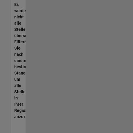
Es
wurden
nicht
alle
Stellen
übersetzt.
Filtern
Sie
nach
einem
bestimmten
Standort,
um
alle
Stellenangebote
in
Ihrer
Region
anzuzeigen.