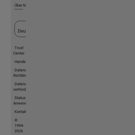
Über MathWorks
Website auswählen
Deutschland
Trust
Center
Handelsmarken
Datenschutz-
Richtlinien
Datendiebstahl
verhindern
Status von
Anwendungen
Kontakt
©
1994-
2026