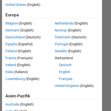
offenen
Legal
United States
(English)
Stellen,
die
Europa
Ihren
Suchkriterien
Belgium
(English)
Netherlands
(English)
entsprechen.
Denmark
(English)
Norway
(English)
Sie
Deutschland
(Deutsch)
Österreich
(Deutsch)
können
die
España
(Español)
Portugal
(English)
Suchkriterien
Finland
(English)
Sweden
(English)
weiter
France
(Français)
Switzerland
fassen
oder
Ireland
(English)
Deutsch
alle
Italia
(Italiano)
English
Stellenangebote
Luxembourg
(English)
Français
anzeigen
.
Wenn
United Kingdom
(English)
Sie
Asien-Pazifik
noch
immer
Australia
(English)
keine