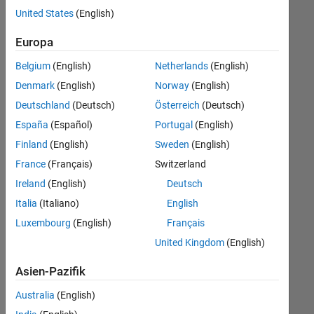
offenen
Human Resources
United States
(English)
Stellen,
die
Legal
Europa
Ihren
Büro- und Verwaltungsdienste
Suchkriterien
Belgium
(English)
Netherlands
(English)
entsprechen.
Denmark
(English)
Norway
(English)
Sie
Deutschland
(Deutsch)
Österreich
(Deutsch)
können
die
España
(Español)
Portugal
(English)
Suchkriterien
Finland
(English)
Sweden
(English)
weiter
France
(Français)
Switzerland
fassen
oder
Ireland
(English)
Deutsch
alle
Italia
(Italiano)
English
Stellenangebote
Luxembourg
(English)
Français
anzeigen
.
Wenn
United Kingdom
(English)
Sie
Asien-Pazifik
noch
immer
Australia
(English)
keine