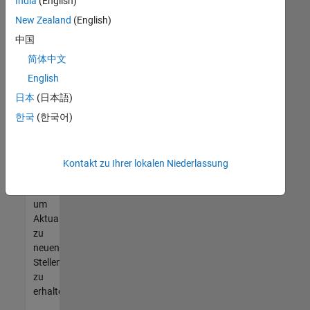
offenen
India
(English)
Stellen
New Zealand
(English)
finden
中国
können,
die
简体中文
Ihren
English
Qualifikationen
日本
(日本語)
entsprechen,
werden
한국
(한국어)
Sie
Mitglied
unseres
Kontakt zu Ihrer lokalen Niederlassung
Talent-
Netzwerks
,
um
Aktualisierungen
zu
neuen
Stellenangeboten
zu
erhalten.