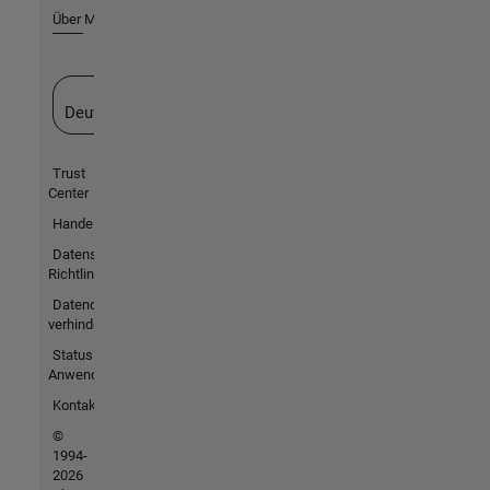
Über MathWorks
Website auswählen
Deutschland
Trust
Center
Handelsmarken
Datenschutz-
Richtlinien
Datendiebstahl
verhindern
Status von
Anwendungen
Kontakt
©
1994-
2026