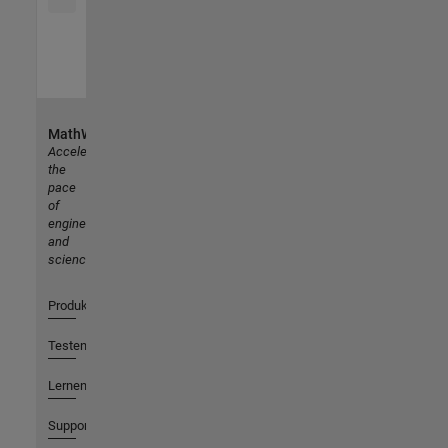
MathWorks
Accelerating
the
pace
of
engineering
and
science
Produkte
Testen oder Kaufen
Lernen
Support