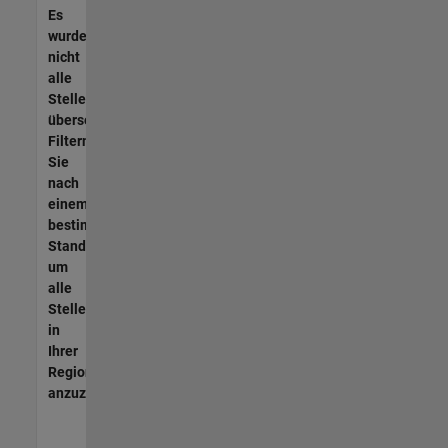
Es
wurden
nicht
alle
Stellen
übersetzt.
Filtern
Sie
nach
einem
bestimmten
Standort,
um
alle
Stellenangebote
in
Ihrer
Region
anzuzeigen.