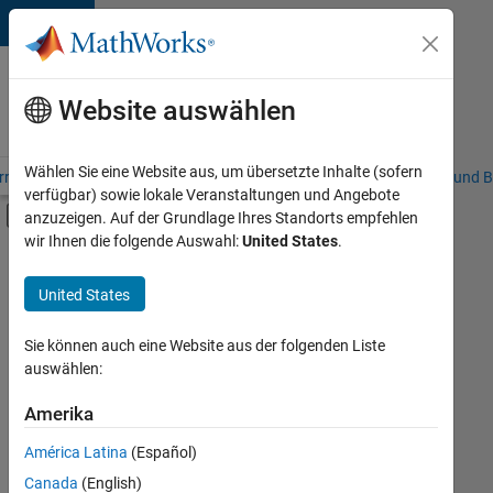
Weiter zum Inhalt
Karriere
bei
Website auswählen
MathWorks
Wählen Sie eine Website aus, um übersetzte Inhalte (sofern
riere – Übersicht
Stellensuche
Niederlassungen
Studierende und B
verfügbar) sowie lokale Veranstaltungen und Angebote
Umschaltung für Off-Canvas-Navigation
anzuzeigen. Auf der Grundlage Ihres Standorts empfehlen
Hauptinhalt
wir Ihnen die folgende Auswahl:
United States
.
FILTER:
Praktika
United States
+
9
Information Technology
Customer Support
Sie können auch eine Website aus der folgenden Liste
auswählen:
Education Sales
Marketing Services
Amerika
Derzeit
gibt
Business Model Team
América Latina
(Español)
es
Finance and Operations
keine
Canada
(English)