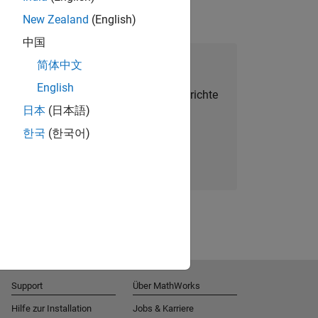
New Zealand
(English)
中国
alent Network beitreten
简体中文
English
Sie personalisierte Stellenangebote, Berichte
日本
(日本語)
und Unternehmensneuigkeiten.
한국
(한국어)
Melden Sie sich noch heute an
Support
Über MathWorks
Hilfe zur Installation
Jobs & Karriere