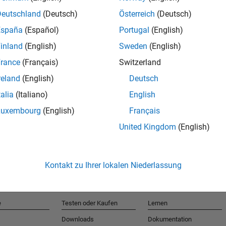
Deutschland
(Deutsch)
Österreich
(Deutsch)
España
(Español)
Portugal
(English)
T
inland
(English)
Sweden
(English)
rance
(Français)
Switzerland
Erhalten 
reland
(English)
Deutsch
talia
(Italiano)
English
Luxembourg
(English)
Français
United Kingdom
(English)
Kontakt zu Ihrer lokalen Niederlassung
e
Testen oder Kaufen
Lernen
Downloads
Dokumentation