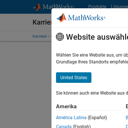
Weiter zum Inhalt
Produkte
Lösung
Karriere bei MathWorks
Website auswähl
Karriere – Übersicht
Stellensuche
Niederlassunge
Wählen Sie eine Website aus, um üb
FILTER:
Grundlage Ihres Standorts empfehle
United States
Derzeit
Sie könn
Sie können auch eine Website aus d
Stellen f
Aktualis
Amerika
Es wurde
América Latina
(Español)
Region a
Canada
(English)