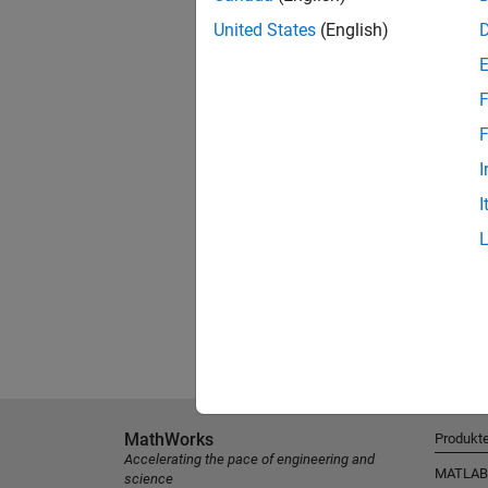
United States
(English)
F
F
I
I
MathWorks
Produkt
Accelerating the pace of engineering and
MATLAB
science