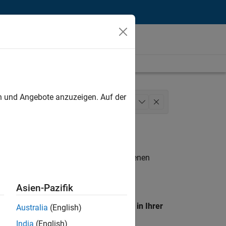
unt
en und Angebote anzuzeigen. Auf der
ent
Quality Engineering
+
1
n entsprechen.
eigen
. Wenn Sie noch immer keine offenen
 Mitglied unseres
Talent-Netzwerks
, um
Asien-Pazifik
en Standort, um alle Stellenangebote in Ihrer
Australia
(English)
India
(English)