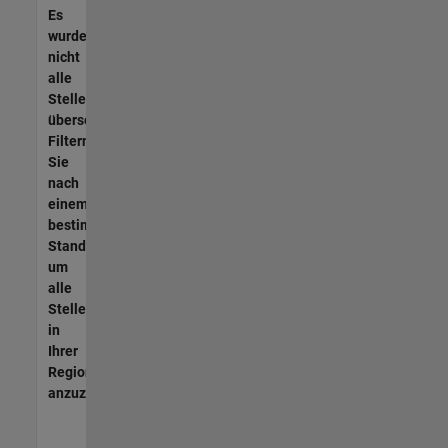
Es
wurden
nicht
alle
Stellen
übersetzt.
Filtern
Sie
nach
einem
bestimmten
Standort,
um
alle
Stellenangebote
in
Ihrer
Region
anzuzeigen.