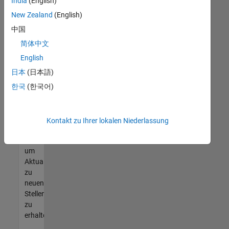
offenen
India
(English)
Stellen
New Zealand
(English)
finden
中国
können,
die
简体中文
Ihren
English
Qualifikationen
日本
(日本語)
entsprechen,
werden
한국
(한국어)
Sie
Mitglied
unseres
Kontakt zu Ihrer lokalen Niederlassung
Talent-
Netzwerks
,
um
Aktualisierungen
zu
neuen
Stellenangeboten
zu
erhalten.