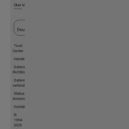
Über MathWorks
Website auswählen
Deutschland
Trust
Center
Handelsmarken
Datenschutz-
Richtlinien
Datendiebstahl
verhindern
Status von
Anwendungen
Kontakt
©
1994-
2026