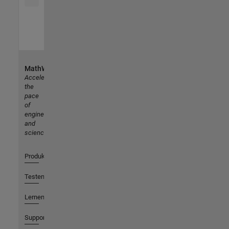
MathWorks
Accelerating
the
pace
of
engineering
and
science
Produkte
Testen oder Kaufen
Lernen
Support