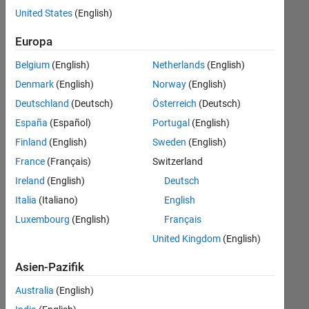
offenen
United States
(English)
Stellen,
die
Europa
Ihren
Suchkriterien
Belgium
(English)
Netherlands
(English)
entsprechen.
Denmark
(English)
Norway
(English)
Sie
Deutschland
(Deutsch)
Österreich
(Deutsch)
können
die
España
(Español)
Portugal
(English)
Suchkriterien
Finland
(English)
Sweden
(English)
weiter
France
(Français)
Switzerland
fassen
oder
Ireland
(English)
Deutsch
alle
Italia
(Italiano)
English
Stellenangebote
Luxembourg
(English)
Français
anzeigen
.
Wenn
United Kingdom
(English)
Sie
Asien-Pazifik
noch
immer
Australia
(English)
keine