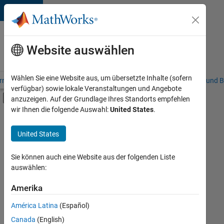
Weiter zum Inhalt
Karriere
bei
Website auswählen
MathWorks
Wählen Sie eine Website aus, um übersetzte Inhalte (sofern
riere – Übersicht
Stellensuche
Niederlassungen
Studierende und B
verfügbar) sowie lokale Veranstaltungen und Angebote
Umschaltung für Off-Canvas-Navigation
anzuzeigen. Auf der Grundlage Ihres Standorts empfehlen
Hauptinhalt
wir Ihnen die folgende Auswahl:
United States
.
FILTER:
Programm für Berufseinsteiger (EDG)
United States
+
2
Advanced Support
User Experience
Sie können auch eine Website aus der folgenden Liste
auswählen:
Amerika
Derzeit
gibt
América Latina
(Español)
es
keine
Canada
(English)