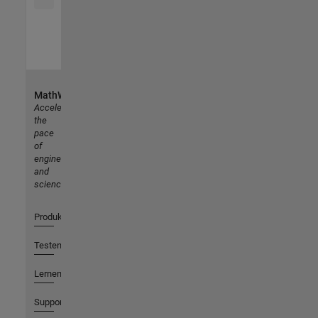
MathWorks
Accelerating
the
pace
of
engineering
and
science
Produkte
Testen oder Kaufen
Lernen
Support