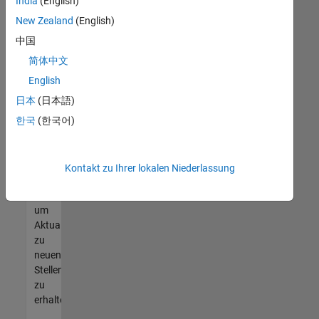
offenen
India
(English)
Stellen
New Zealand
(English)
finden
中国
können,
die
简体中文
Ihren
English
Qualifikationen
日本
(日本語)
entsprechen,
werden
한국
(한국어)
Sie
Mitglied
unseres
Kontakt zu Ihrer lokalen Niederlassung
Talent-
Netzwerks
,
um
Aktualisierungen
zu
neuen
Stellenangeboten
zu
erhalten.