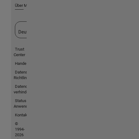
Über MathWorks
Website auswählen
Deutschland
Trust
Center
Handelsmarken
Datenschutz-
Richtlinien
Datendiebstahl
verhindern
Status von
Anwendungen
Kontakt
©
1994-
2026