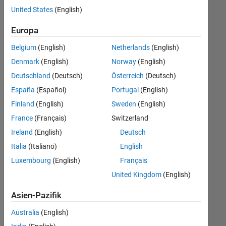
offenen
United States
(English)
Stellen,
die
Europa
Ihren
Suchkriterien
Belgium
(English)
Netherlands
(English)
entsprechen.
Denmark
(English)
Norway
(English)
Sie
Deutschland
(Deutsch)
Österreich
(Deutsch)
können
die
España
(Español)
Portugal
(English)
Suchkriterien
Finland
(English)
Sweden
(English)
weiter
France
(Français)
Switzerland
fassen
oder
Ireland
(English)
Deutsch
alle
Italia
(Italiano)
English
Stellenangebote
Luxembourg
(English)
Français
anzeigen
.
Wenn
United Kingdom
(English)
Sie
Asien-Pazifik
noch
immer
Australia
(English)
keine