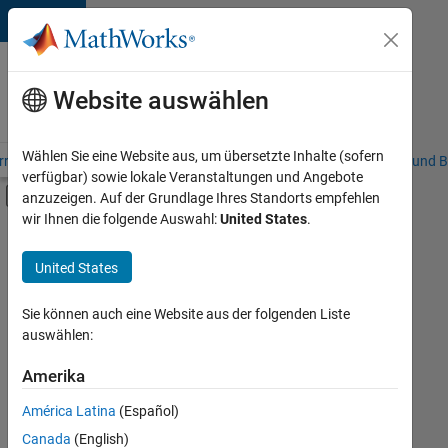
Weiter zum Inhalt
Karriere
bei
Website auswählen
MathWorks
Wählen Sie eine Website aus, um übersetzte Inhalte (sofern
riere – Übersicht
Stellensuche
Niederlassungen
Studierende und B
verfügbar) sowie lokale Veranstaltungen und Angebote
Umschaltung für Off-Canvas-Navigation
anzuzeigen. Auf der Grundlage Ihres Standorts empfehlen
Hauptinhalt
wir Ihnen die folgende Auswahl:
United States
.
FILTER:
Programm für Berufseinsteiger (EDG)
United States
+
6
Advanced Support
Information Technology
Sie können auch eine Website aus der folgenden Liste
auswählen:
Infrastructure and Architecture
Program Management
Amerika
Derzeit
gibt
User Experience
América Latina
(Español)
es
Web Applications and Services
keine
Canada
(English)