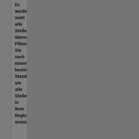
Es
wurden
nicht
alle
Stellen
übersetzt.
Filtern
Sie
nach
einem
bestimmten
Standort,
um
alle
Stellenangebote
in
Ihrer
Region
anzuzeigen.