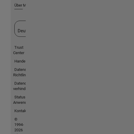
Über MathWorks
Website auswählen
Deutschland
Trust
Center
Handelsmarken
Datenschutz-
Richtlinien
Datendiebstahl
verhindern
Status von
Anwendungen
Kontakt
©
1994-
2026