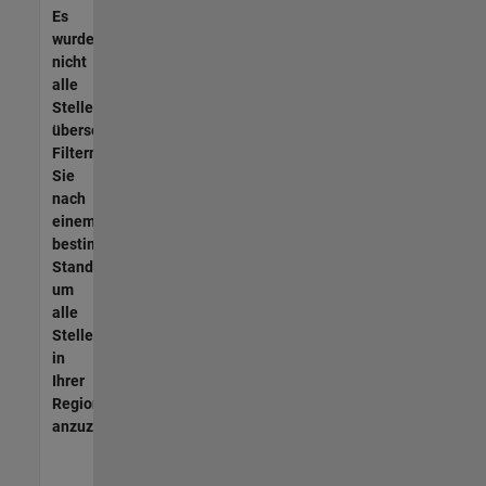
Es
wurden
nicht
alle
Stellen
übersetzt.
Filtern
Sie
nach
einem
bestimmten
Standort,
um
alle
Stellenangebote
in
Ihrer
Region
anzuzeigen.