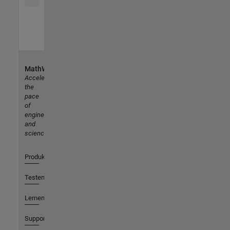
MathWorks
Accelerating
the
pace
of
engineering
and
science
Produkte
Testen oder Kaufen
Lernen
Support