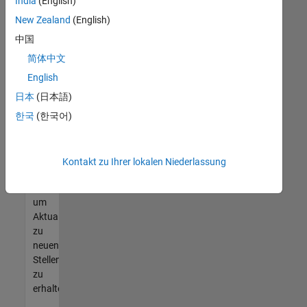
offenen
India
(English)
Stellen
New Zealand
(English)
finden
中国
können,
die
简体中文
Ihren
English
Qualifikationen
日本
(日本語)
entsprechen,
werden
한국
(한국어)
Sie
Mitglied
unseres
Kontakt zu Ihrer lokalen Niederlassung
Talent-
Netzwerks
,
um
Aktualisierungen
zu
neuen
Stellenangeboten
zu
erhalten.