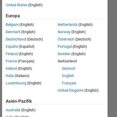
offenen
United States
(English)
Stellen,
die
Europa
Ihren
Suchkriterien
Belgium
(English)
Netherlands
(English)
entsprechen.
Denmark
(English)
Norway
(English)
Sie
Deutschland
(Deutsch)
Österreich
(Deutsch)
können
die
España
(Español)
Portugal
(English)
Suchkriterien
Finland
(English)
Sweden
(English)
weiter
France
(Français)
Switzerland
fassen
oder
Ireland
(English)
Deutsch
alle
Italia
(Italiano)
English
Stellenangebote
Luxembourg
(English)
Français
anzeigen
.
Wenn
United Kingdom
(English)
Sie
Asien-Pazifik
noch
immer
Australia
(English)
keine