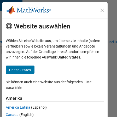
Weiter zum Inhalt
Karriere
bei
Website auswählen
MathWorks
Wählen Sie eine Website aus, um übersetzte Inhalte (sofern
riere – Übersicht
Stellensuche
Niederlassungen
Studierende und B
verfügbar) sowie lokale Veranstaltungen und Angebote
Umschaltung für Off-Canvas-Navigation
anzuzeigen. Auf der Grundlage Ihres Standorts empfehlen
Hauptinhalt
wir Ihnen die folgende Auswahl:
United States
.
FILTER:
Advanced Support
United States
+
4
Information Technology
Program Management
Sie können auch eine Website aus der folgenden Liste
auswählen:
Quality Engineering
Web Applications and Services
Amerika
Derzeit
gibt
América Latina
(Español)
es
keine
Canada
(English)