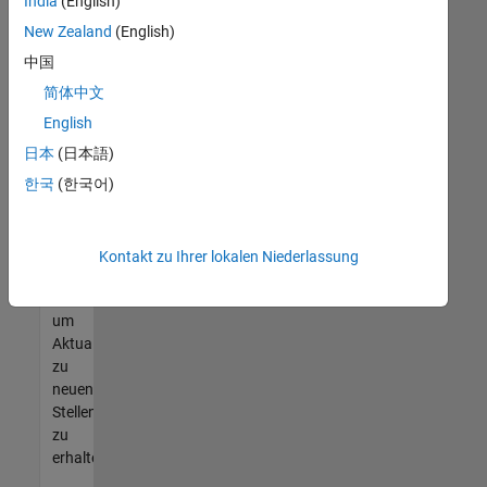
offenen
India
(English)
Stellen
New Zealand
(English)
finden
中国
können,
die
简体中文
Ihren
English
Qualifikationen
日本
(日本語)
entsprechen,
werden
한국
(한국어)
Sie
Mitglied
unseres
Kontakt zu Ihrer lokalen Niederlassung
Talent-
Netzwerks
,
um
Aktualisierungen
zu
neuen
Stellenangeboten
zu
erhalten.