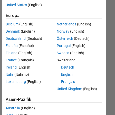
offenen
United States
(English)
Stellen,
die
Europa
Ihren
Suchkriterien
Belgium
(English)
Netherlands
(English)
entsprechen.
Denmark
(English)
Norway
(English)
Sie
Deutschland
(Deutsch)
Österreich
(Deutsch)
können
die
España
(Español)
Portugal
(English)
Suchkriterien
Finland
(English)
Sweden
(English)
weiter
France
(Français)
Switzerland
fassen
oder
Ireland
(English)
Deutsch
alle
Italia
(Italiano)
English
Stellenangebote
Luxembourg
(English)
Français
anzeigen
.
Wenn
United Kingdom
(English)
Sie
Asien-Pazifik
noch
immer
Australia
(English)
keine