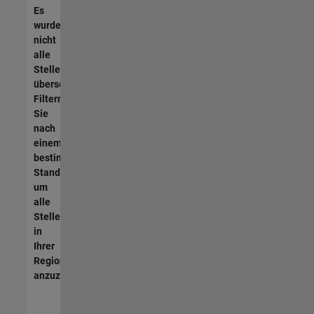
Es
wurden
nicht
alle
Stellen
übersetzt.
Filtern
Sie
nach
einem
bestimmten
Standort,
um
alle
Stellenangebote
in
Ihrer
Region
anzuzeigen.