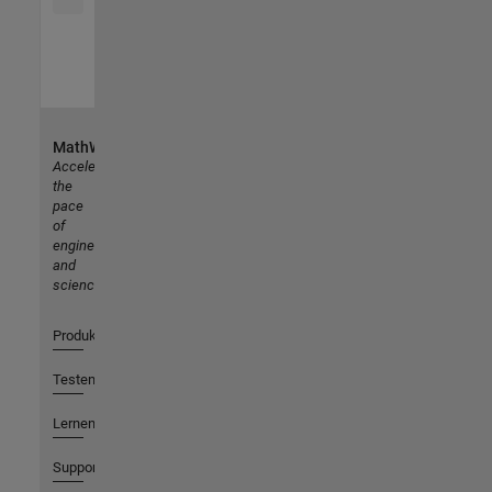
MathWorks
Accelerating
the
pace
of
engineering
and
science
Produkte
Testen oder Kaufen
Lernen
Support