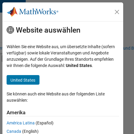
Weiter zum Inhalt
Karriere
bei
Website auswählen
MathWorks
Wählen Sie eine Website aus, um übersetzte Inhalte (sofern
riere – Übersicht
Stellensuche
Niederlassungen
Studierende und B
verfügbar) sowie lokale Veranstaltungen und Angebote
Umschaltung für Off-Canvas-Navigation
anzuzeigen. Auf der Grundlage Ihres Standorts empfehlen
Hauptinhalt
wir Ihnen die folgende Auswahl:
United States
.
FILTER:
Advanced Support
United States
+
2
Program Management
Technical Writing
Sie können auch eine Website aus der folgenden Liste
auswählen:
Amerika
Derzeit
gibt
América Latina
(Español)
es
keine
Canada
(English)