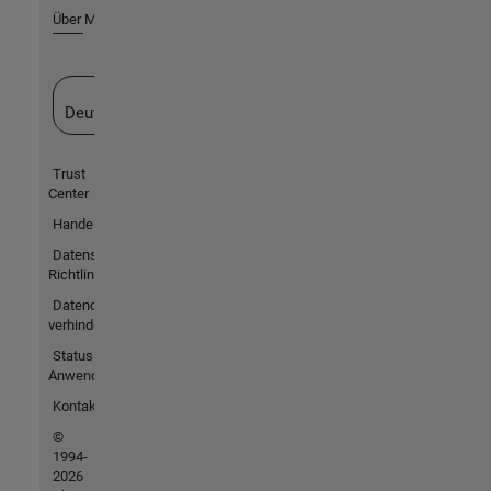
Über MathWorks
Website auswählen
Deutschland
Trust
Center
Handelsmarken
Datenschutz-
Richtlinien
Datendiebstahl
verhindern
Status von
Anwendungen
Kontakt
©
1994-
2026