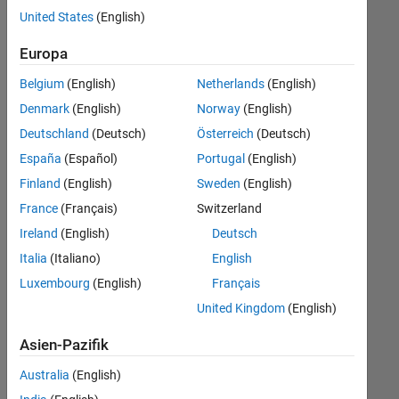
offenen
United States
(English)
Stellen,
die
Europa
Ihren
Suchkriterien
Belgium
(English)
Netherlands
(English)
entsprechen.
Denmark
(English)
Norway
(English)
Sie
Deutschland
(Deutsch)
Österreich
(Deutsch)
können
die
España
(Español)
Portugal
(English)
Suchkriterien
Finland
(English)
Sweden
(English)
weiter
France
(Français)
Switzerland
fassen
oder
Ireland
(English)
Deutsch
alle
Italia
(Italiano)
English
Stellenangebote
Luxembourg
(English)
Français
anzeigen
.
Wenn
United Kingdom
(English)
Sie
Asien-Pazifik
noch
immer
Australia
(English)
keine