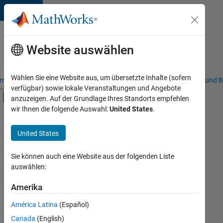
Weiter zum Inhalt
Karriere
bei
Website auswählen
MathWorks
Wählen Sie eine Website aus, um übersetzte Inhalte (sofern
riere – Übersicht
Stellensuche
Niederlassungen
Studierende und B
verfügbar) sowie lokale Veranstaltungen und Angebote
Umschaltung für Off-Canvas-Navigation
anzuzeigen. Auf der Grundlage Ihres Standorts empfehlen
Hauptinhalt
wir Ihnen die folgende Auswahl:
United States
.
FILTER:
Advanced Support
United States
+
3
Product Development
Program Management
Sie können auch eine Website aus der folgenden Liste
auswählen:
Web Applications and Services
Amerika
Derzeit
gibt
América Latina
(Español)
es
keine
Canada
(English)