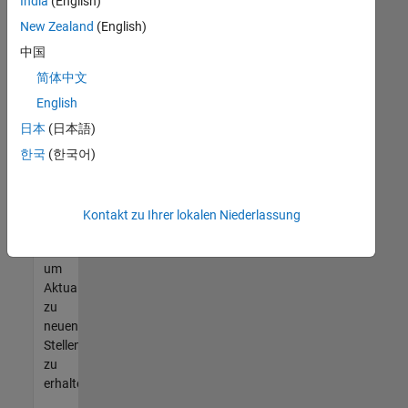
offenen
India
(English)
Stellen
New Zealand
(English)
finden
中国
können,
die
简体中文
Ihren
English
Qualifikationen
日本
(日本語)
entsprechen,
werden
한국
(한국어)
Sie
Mitglied
unseres
Kontakt zu Ihrer lokalen Niederlassung
Talent-
Netzwerks
,
um
Aktualisierungen
zu
neuen
Stellenangeboten
zu
erhalten.