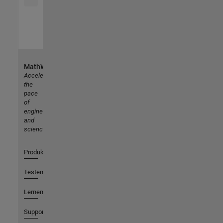
MathWorks
Accelerating
the
pace
of
engineering
and
science
Produkte
Testen oder Kaufen
Lernen
Support