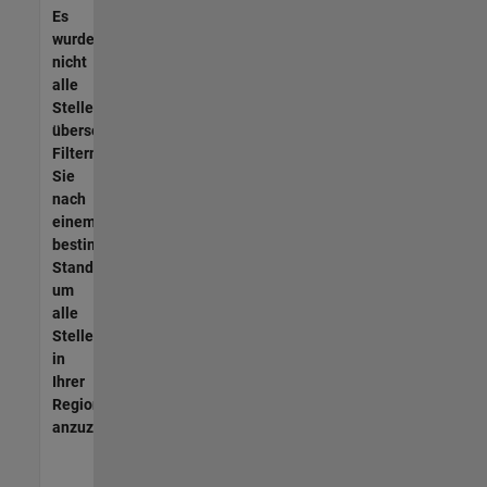
Es
wurden
nicht
alle
Stellen
übersetzt.
Filtern
Sie
nach
einem
bestimmten
Standort,
um
alle
Stellenangebote
in
Ihrer
Region
anzuzeigen.