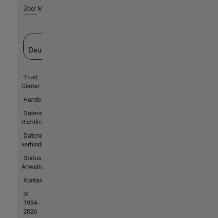
Über MathWorks
Website auswählen
Deutschland
Trust
Center
Handelsmarken
Datenschutz-
Richtlinien
Datendiebstahl
verhindern
Status von
Anwendungen
Kontakt
©
1994-
2026