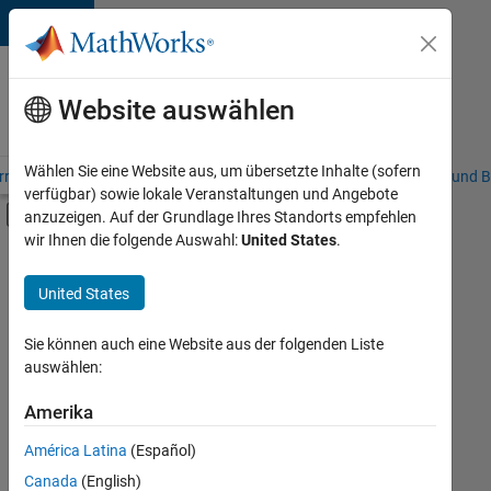
Weiter zum Inhalt
Karriere
bei
Website auswählen
MathWorks
Wählen Sie eine Website aus, um übersetzte Inhalte (sofern
riere – Übersicht
Stellensuche
Niederlassungen
Studierende und B
verfügbar) sowie lokale Veranstaltungen und Angebote
Umschaltung für Off-Canvas-Navigation
anzuzeigen. Auf der Grundlage Ihres Standorts empfehlen
Hauptinhalt
wir Ihnen die folgende Auswahl:
United States
.
FILTER:
Information Technology
United States
+
5
Sales Operations
Marketing Services
Sie können auch eine Website aus der folgenden Liste
auswählen:
Finance and Operations
Human Resources
Amerika
Derzeit
gibt
Büro- und Verwaltungsdienste
América Latina
(Español)
es
keine
Canada
(English)