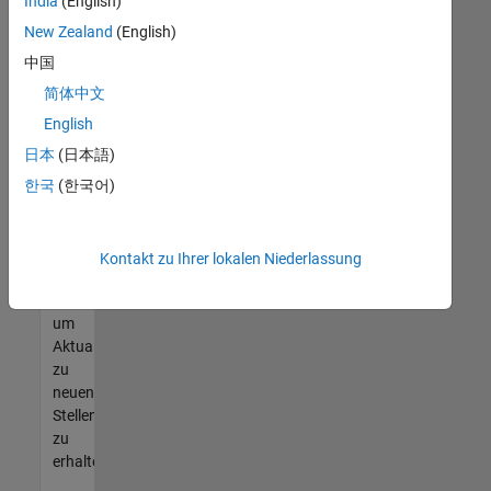
offenen
India
(English)
Stellen
New Zealand
(English)
finden
中国
können,
die
简体中文
Ihren
English
Qualifikationen
日本
(日本語)
entsprechen,
werden
한국
(한국어)
Sie
Mitglied
unseres
Kontakt zu Ihrer lokalen Niederlassung
Talent-
Netzwerks
,
um
Aktualisierungen
zu
neuen
Stellenangeboten
zu
erhalten.