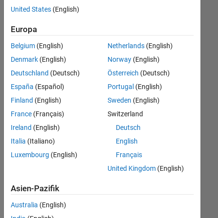
offenen
United States
(English)
Stellen,
die
Europa
Ihren
Suchkriterien
Belgium
(English)
Netherlands
(English)
entsprechen.
Denmark
(English)
Norway
(English)
Sie
Deutschland
(Deutsch)
Österreich
(Deutsch)
können
die
España
(Español)
Portugal
(English)
Suchkriterien
Finland
(English)
Sweden
(English)
weiter
France
(Français)
Switzerland
fassen
oder
Ireland
(English)
Deutsch
alle
Italia
(Italiano)
English
Stellenangebote
Luxembourg
(English)
Français
anzeigen
.
Wenn
United Kingdom
(English)
Sie
Asien-Pazifik
noch
immer
Australia
(English)
keine