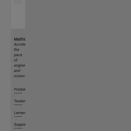
MathWorks
Accelerating
the
pace
of
engineering
and
science
Produkte
Testen oder Kaufen
Lernen
Support