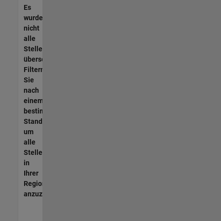
Es
wurden
nicht
alle
Stellen
übersetzt.
Filtern
Sie
nach
einem
bestimmten
Standort,
um
alle
Stellenangebote
in
Ihrer
Region
anzuzeigen.