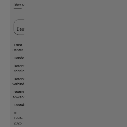
Über MathWorks
Website auswählen
Deutschland
Trust
Center
Handelsmarken
Datenschutz-
Richtlinien
Datendiebstahl
verhindern
Status von
Anwendungen
Kontakt
©
1994-
2026