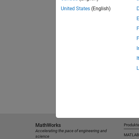
United States
(English)
F
F
I
I
MathWorks
Produkt
Accelerating the pace of engineering and
MATLAB
science