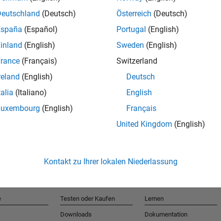
Deutschland
(Deutsch)
Österreich
(Deutsch)
España
(Español)
Portugal
(English)
T
inland
(English)
Sweden
(English)
rance
(Français)
Switzerland
Erhalten 
reland
(English)
Deutsch
talia
(Italiano)
English
Luxembourg
(English)
Français
United Kingdom
(English)
Kontakt zu Ihrer lokalen Niederlassung
e
Testen oder Kaufen
Lernen
Downloads
Dokumentation