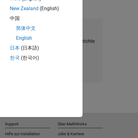
New Zealand
(English)
中国
alent Network beitreten
简体中文
English
Sie personalisierte Stellenangebote, Berichte
日本
(日本語)
und Unternehmensneuigkeiten.
한국
(한국어)
Melden Sie sich noch heute an
Support
Über MathWorks
Hilfe zur Installation
Jobs & Karriere