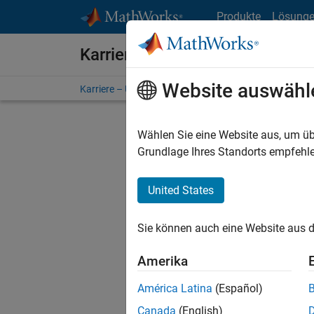
Weiter zum Inhalt
Produkte
Lösung
Karriere bei MathWorks
Website auswähl
Karriere – Übersicht
Stellensuche
Niederlassunge
Wählen Sie eine Website aus, um üb
FILTER:
Grundlage Ihres Standorts empfehle
United States
Derzeit
Sie könn
Sie können auch eine Website aus d
Stellen f
Aktualis
Amerika
Es wurde
América Latina
(Español)
Region a
Canada
(English)