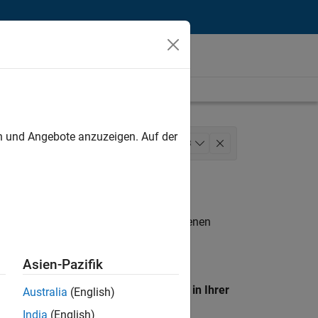
unt
en und Angebote anzuzeigen. Auf der
Services
Business Model Team
+
3
n entsprechen.
eigen
. Wenn Sie noch immer keine offenen
 Mitglied unseres
Talent-Netzwerks
, um
Asien-Pazifik
en Standort, um alle Stellenangebote in Ihrer
Australia
(English)
India
(English)