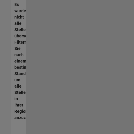
Es
wurden
nicht
alle
Stellen
übersetzt.
Filtern
Sie
nach
einem
bestimmten
Standort,
um
alle
Stellenangebote
in
Ihrer
Region
anzuzeigen.