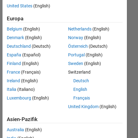
offenen
Legal
United States
(English)
Stellen,
die
Büro- und Verwaltungsdienste
Europa
Ihren
Suchkriterien
Belgium
(English)
Netherlands
(English)
entsprechen.
Denmark
(English)
Norway
(English)
Sie
Deutschland
(Deutsch)
Österreich
(Deutsch)
können
die
España
(Español)
Portugal
(English)
Suchkriterien
Finland
(English)
Sweden
(English)
weiter
France
(Français)
Switzerland
fassen
oder
Ireland
(English)
Deutsch
alle
Italia
(Italiano)
English
Stellenangebote
Luxembourg
(English)
Français
anzeigen
.
Wenn
United Kingdom
(English)
Sie
Asien-Pazifik
noch
immer
Australia
(English)
keine