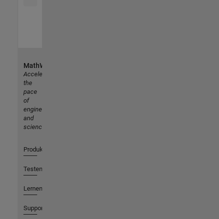
MathWorks
Accelerating
the
pace
of
engineering
and
science
Produkte
Testen oder Kaufen
Lernen
Support