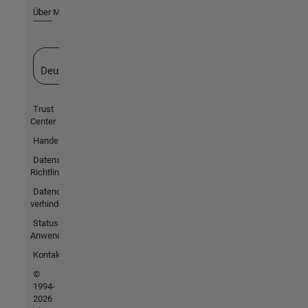
Über MathWorks
Website auswählen
Deutschland
Trust
Center
Handelsmarken
Datenschutz-
Richtlinien
Datendiebstahl
verhindern
Status von
Anwendungen
Kontakt
©
1994-
2026