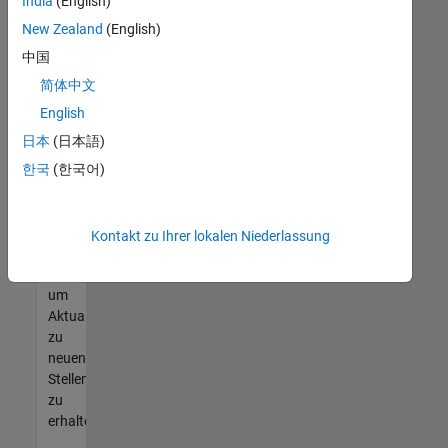
offenen
India
(English)
Stellen
New Zealand
(English)
finden
中国
können,
die
简体中文
Ihren
English
Qualifikationen
日本
(日本語)
entsprechen,
werden
한국
(한국어)
Sie
Mitglied
unseres
Kontakt zu Ihrer lokalen Niederlassung
Talent-
Netzwerks
,
um
Aktualisierungen
zu
neuen
Stellenangeboten
zu
erhalten.