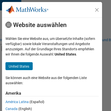
Weiter zum Inhalt
Karriere
bei
Website auswählen
MathWorks
Wählen Sie eine Website aus, um übersetzte Inhalte (sofern
riere – Übersicht
Stellensuche
Niederlassungen
Studierende und B
verfügbar) sowie lokale Veranstaltungen und Angebote
Umschaltung für Off-Canvas-Navigation
anzuzeigen. Auf der Grundlage Ihres Standorts empfehlen
Hauptinhalt
wir Ihnen die folgende Auswahl:
United States
.
FILTER:
Education Sales
United States
+
8
Inside Sales
Marketing Communications
Sie können auch eine Website aus der folgenden Liste
auswählen:
Marketing Services
Business Model Team
Amerika
Derzeit
gibt
Finance and Operations
América Latina
(Español)
es
Human Resources
keine
Canada
(English)