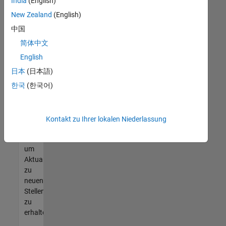
offenen
India
(English)
Stellen
New Zealand
(English)
finden
中国
können,
die
简体中文
Ihren
English
Qualifikationen
日本
(日本語)
entsprechen,
werden
한국
(한국어)
Sie
Mitglied
unseres
Kontakt zu Ihrer lokalen Niederlassung
Talent-
Netzwerks
,
um
Aktualisierungen
zu
neuen
Stellenangeboten
zu
erhalten.