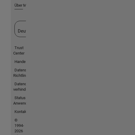
Über MathWorks
Website auswählen
Deutschland
Trust
Center
Handelsmarken
Datenschutz-
Richtlinien
Datendiebstahl
verhindern
Status von
Anwendungen
Kontakt
©
1994-
2026