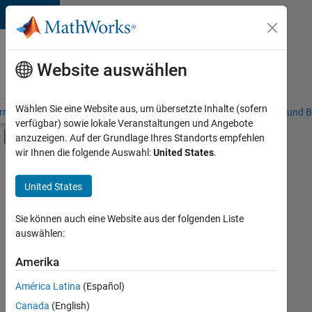
Weiter zum Inhalt
Karriere
bei
Website auswählen
MathWorks
Wählen Sie eine Website aus, um übersetzte Inhalte (sofern
riere – Übersicht
Stellensuche
Niederlassungen
Studierende und B
verfügbar) sowie lokale Veranstaltungen und Angebote
Umschaltung für Off-Canvas-Navigation
anzuzeigen. Auf der Grundlage Ihres Standorts empfehlen
Hauptinhalt
wir Ihnen die folgende Auswahl:
United States
.
FILTER:
Information Technology
United States
+
8
Commercial Sales
Customer Support
Sie können auch eine Website aus der folgenden Liste
auswählen:
Inside Sales
Sales Operations
Amerika
Derzeit
gibt
Marketing Services
América Latina
(Español)
es
Business Model Team
keine
Canada
(English)