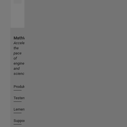
MathWorks
Accelerating
the
pace
of
engineering
and
science
Produkte
Testen oder Kaufen
Lernen
Support