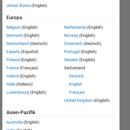
offenen
Human Resources
United States
(English)
Stellen,
die
Legal
Europa
Ihren
Suchkriterien
Belgium
(English)
Netherlands
(English)
entsprechen.
Denmark
(English)
Norway
(English)
Sie
Deutschland
(Deutsch)
Österreich
(Deutsch)
können
die
España
(Español)
Portugal
(English)
Suchkriterien
Finland
(English)
Sweden
(English)
weiter
France
(Français)
Switzerland
fassen
oder
Ireland
(English)
Deutsch
alle
Italia
(Italiano)
English
Stellenangebote
Luxembourg
(English)
Français
anzeigen
.
Wenn
United Kingdom
(English)
Sie
Asien-Pazifik
noch
immer
Australia
(English)
keine