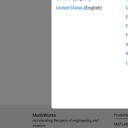
United States
(English)
F
F
I
I
MathWorks
Produkt
Accelerating the pace of engineering and
MATLAB
science