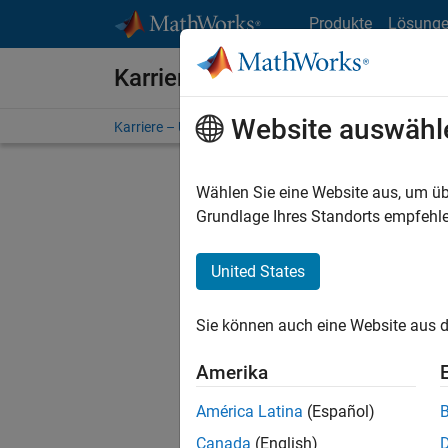
Weiter zum Inhalt
Produkte
Lösung
Karriere bei MathWorks
Website auswähl
Karriere – Übersicht
Stellensuche
Niederlassunge
Wählen Sie eine Website aus, um üb
FILTER:
Grundlage Ihres Standorts empfehle
United States
Derzeit
Sie könn
Sie können auch eine Website aus d
Stellen f
Aktualis
Amerika
Es wurde
América Latina
(Español)
Region a
Canada
(English)