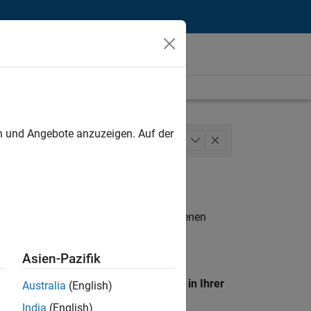
unt
en und Angebote anzuzeigen. Auf der
s Model Team
Legal
+
1
n entsprechen.
eigen
. Wenn Sie noch immer keine offenen
 Mitglied unseres
Talent-Netzwerks
, um
Asien-Pazifik
en Standort, um alle Stellenangebote in Ihrer
Australia
(English)
India
(English)