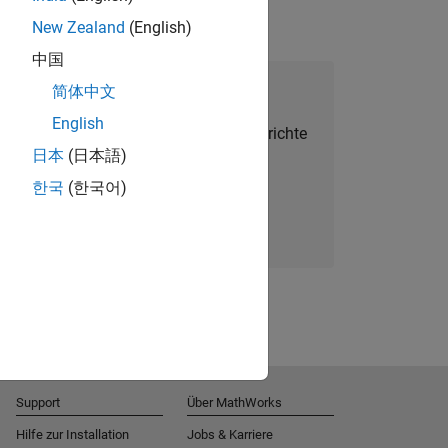
New Zealand
(English)
中国
alent Network beitreten
简体中文
English
Sie personalisierte Stellenangebote, Berichte
日本
(日本語)
und Unternehmensneuigkeiten.
한국
(한국어)
Melden Sie sich noch heute an
Support
Über MathWorks
Hilfe zur Installation
Jobs & Karriere