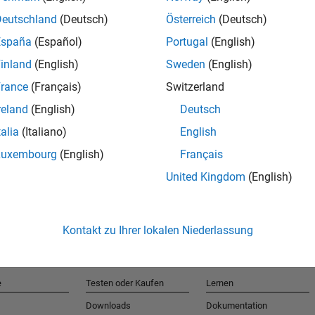
Deutschland
(Deutsch)
Österreich
(Deutsch)
España
(Español)
Portugal
(English)
T
inland
(English)
Sweden
(English)
rance
(Français)
Switzerland
Erhalten 
reland
(English)
Deutsch
talia
(Italiano)
English
Luxembourg
(English)
Français
United Kingdom
(English)
Kontakt zu Ihrer lokalen Niederlassung
e
Testen oder Kaufen
Lernen
Downloads
Dokumentation