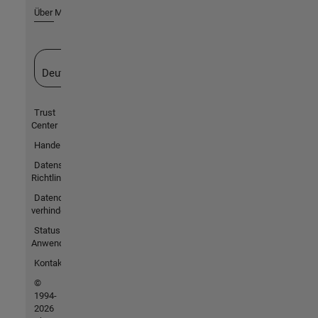
Über MathWorks
Website auswählen
Deutschland
Trust
Center
Handelsmarken
Datenschutz-
Richtlinien
Datendiebstahl
verhindern
Status von
Anwendungen
Kontakt
©
1994-
2026