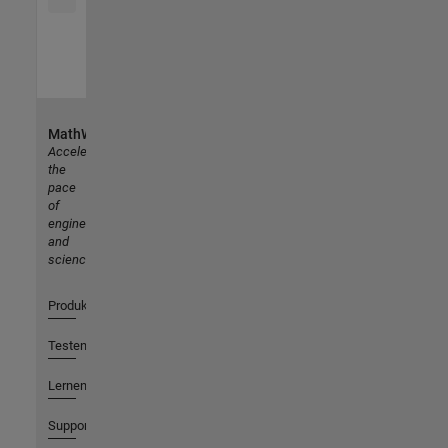
MathWorks
Accelerating
the
pace
of
engineering
and
science
Produkte
Testen oder Kaufen
Lernen
Support