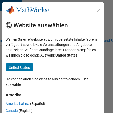
Weiter zum Inhalt
Karriere
bei
Website auswählen
MathWorks
Wählen Sie eine Website aus, um übersetzte Inhalte (sofern
riere – Übersicht
Stellensuche
Niederlassungen
Studierende und B
verfügbar) sowie lokale Veranstaltungen und Angebote
Umschaltung für Off-Canvas-Navigation
anzuzeigen. Auf der Grundlage Ihres Standorts empfehlen
Hauptinhalt
wir Ihnen die folgende Auswahl:
United States
.
FILTER:
Customer Support
United States
+
8
Education Sales
Sales Operations
Sie können auch eine Website aus der folgenden Liste
auswählen:
Marketing Communications
Marketing Services
Amerika
Derzeit
gibt
Finance and Operations
América Latina
(Español)
es
Human Resources
keine
Canada
(English)