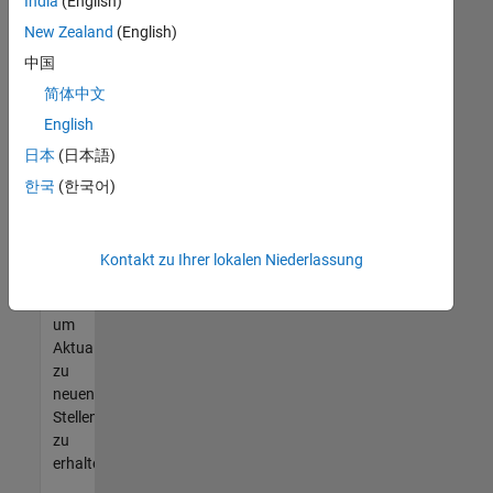
offenen
India
(English)
Stellen
New Zealand
(English)
finden
中国
können,
die
简体中文
Ihren
English
Qualifikationen
日本
(日本語)
entsprechen,
werden
한국
(한국어)
Sie
Mitglied
unseres
Kontakt zu Ihrer lokalen Niederlassung
Talent-
Netzwerks
,
um
Aktualisierungen
zu
neuen
Stellenangeboten
zu
erhalten.