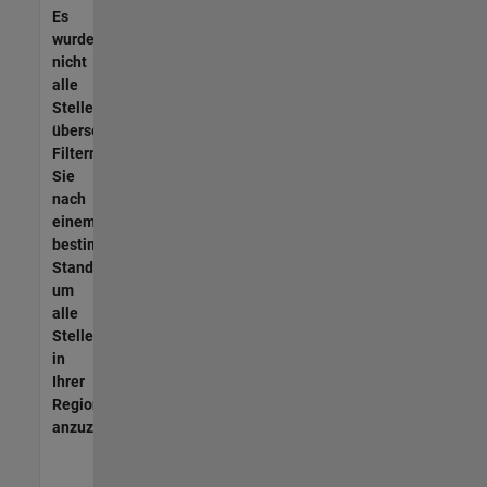
Es
wurden
nicht
alle
Stellen
übersetzt.
Filtern
Sie
nach
einem
bestimmten
Standort,
um
alle
Stellenangebote
in
Ihrer
Region
anzuzeigen.