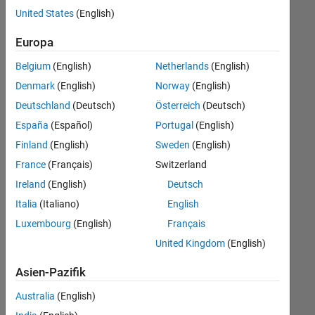
offenen
Legal
United States
(English)
Stellen,
die
Büro- und Verwaltungsdienste
Europa
Ihren
Suchkriterien
Belgium
(English)
Netherlands
(English)
entsprechen.
Denmark
(English)
Norway
(English)
Sie
Deutschland
(Deutsch)
Österreich
(Deutsch)
können
die
España
(Español)
Portugal
(English)
Suchkriterien
Finland
(English)
Sweden
(English)
weiter
France
(Français)
Switzerland
fassen
oder
Ireland
(English)
Deutsch
alle
Italia
(Italiano)
English
Stellenangebote
Luxembourg
(English)
Français
anzeigen
.
Wenn
United Kingdom
(English)
Sie
Asien-Pazifik
noch
immer
Australia
(English)
keine