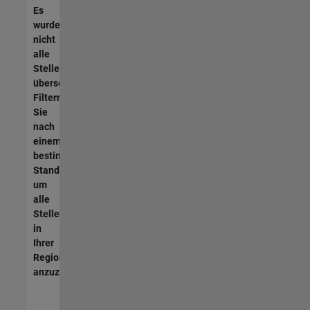
Es
wurden
nicht
alle
Stellen
übersetzt.
Filtern
Sie
nach
einem
bestimmten
Standort,
um
alle
Stellenangebote
in
Ihrer
Region
anzuzeigen.