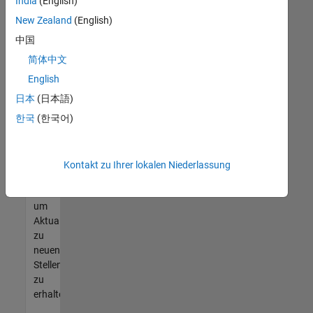
offenen
India
(English)
Stellen
New Zealand
(English)
finden
中国
können,
die
简体中文
Ihren
English
Qualifikationen
日本
(日本語)
entsprechen,
werden
한국
(한국어)
Sie
Mitglied
unseres
Kontakt zu Ihrer lokalen Niederlassung
Talent-
Netzwerks
,
um
Aktualisierungen
zu
neuen
Stellenangeboten
zu
erhalten.