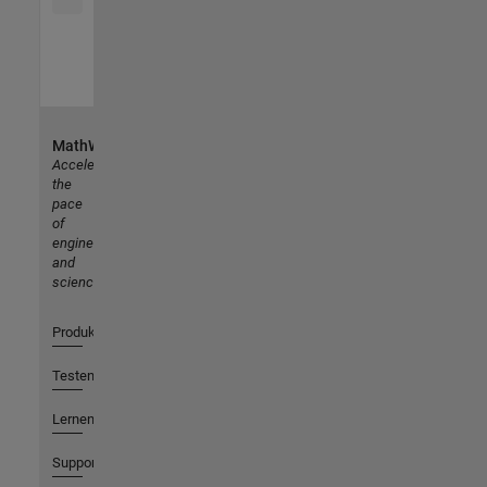
MathWorks
Accelerating
the
pace
of
engineering
and
science
Produkte
Testen oder Kaufen
Lernen
Support