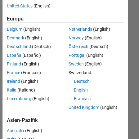
offenen
United States
(English)
Stellen,
die
Europa
Ihren
Suchkriterien
Belgium
(English)
Netherlands
(English)
entsprechen.
Denmark
(English)
Norway
(English)
Sie
Deutschland
(Deutsch)
Österreich
(Deutsch)
können
die
España
(Español)
Portugal
(English)
Suchkriterien
Finland
(English)
Sweden
(English)
weiter
France
(Français)
Switzerland
fassen
oder
Ireland
(English)
Deutsch
alle
Italia
(Italiano)
English
Stellenangebote
Luxembourg
(English)
Français
anzeigen
.
Wenn
United Kingdom
(English)
Sie
Asien-Pazifik
noch
immer
Australia
(English)
keine