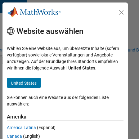
Weiter zum Inhalt
Karriere
bei
Website auswählen
MathWorks
Wählen Sie eine Website aus, um übersetzte Inhalte (sofern
riere – Übersicht
Stellensuche
Niederlassungen
Studierende und B
verfügbar) sowie lokale Veranstaltungen und Angebote
Umschaltung für Off-Canvas-Navigation
anzuzeigen. Auf der Grundlage Ihres Standorts empfehlen
Hauptinhalt
wir Ihnen die folgende Auswahl:
United States
.
FILTER:
Programm für Berufseinsteiger (EDG)
United States
+
2
User Experience
Web Applications and Services
Sie können auch eine Website aus der folgenden Liste
auswählen:
Amerika
Derzeit
gibt
América Latina
(Español)
es
keine
Canada
(English)