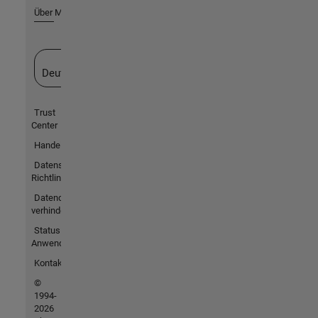
Über MathWorks
Website auswählen
Deutschland
Trust
Center
Handelsmarken
Datenschutz-
Richtlinien
Datendiebstahl
verhindern
Status von
Anwendungen
Kontakt
©
1994-
2026