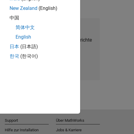
New Zealand
(English)
中国
alent Network beitreten
简体中文
English
Sie personalisierte Stellenangebote, Berichte
日本
(日本語)
und Unternehmensneuigkeiten.
한국
(한국어)
Melden Sie sich noch heute an
Support
Über MathWorks
Hilfe zur Installation
Jobs & Karriere