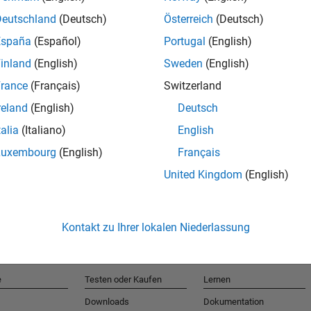
Deutschland
(Deutsch)
Österreich
(Deutsch)
España
(Español)
Portugal
(English)
T
inland
(English)
Sweden
(English)
rance
(Français)
Switzerland
Erhalten 
reland
(English)
Deutsch
talia
(Italiano)
English
Luxembourg
(English)
Français
United Kingdom
(English)
Kontakt zu Ihrer lokalen Niederlassung
e
Testen oder Kaufen
Lernen
Downloads
Dokumentation