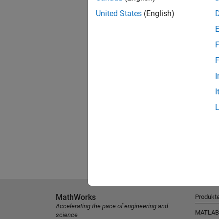
United States
(English)
F
F
I
I
MathWorks
Produkt
Accelerating the pace of engineering and
MATLAB
science