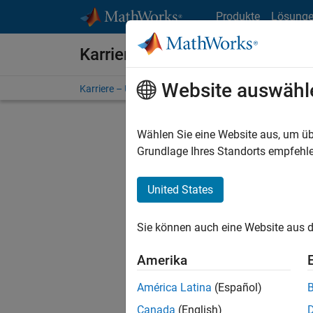
Weiter zum Inhalt
Produkte
Lösung
Karriere bei MathWorks
Website auswähl
Karriere – Übersicht
Stellensuche
Niederlassunge
Wählen Sie eine Website aus, um üb
FILTER:
Grundlage Ihres Standorts empfehle
United States
Derzeit
Sie könn
Sie können auch eine Website aus d
Stellen f
Aktualis
Amerika
Es wurde
América Latina
(Español)
Region a
Canada
(English)