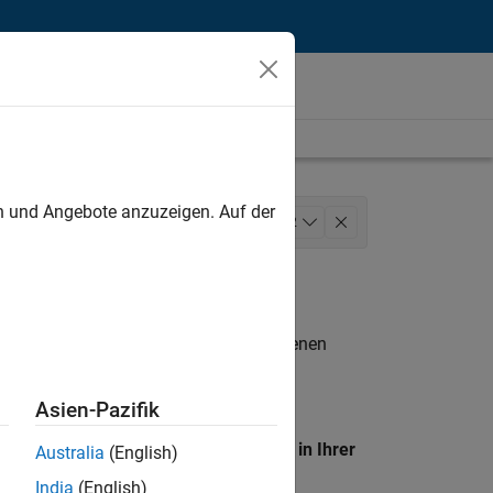
unt
en und Angebote anzuzeigen. Auf der
 and Architecture
+
2
n entsprechen.
eigen
. Wenn Sie noch immer keine offenen
 Mitglied unseres
Talent-Netzwerks
, um
Asien-Pazifik
en Standort, um alle Stellenangebote in Ihrer
Australia
(English)
India
(English)