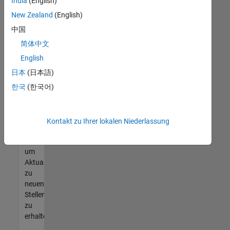
offenen
India
(English)
Stellen
New Zealand
(English)
finden
中国
können,
die
简体中文
Ihren
English
Qualifikationen
日本
(日本語)
entsprechen,
werden
한국
(한국어)
Sie
Mitglied
unseres
Kontakt zu Ihrer lokalen Niederlassung
Talent-
Netzwerks
,
um
Aktualisierungen
zu
neuen
Stellenangeboten
zu
erhalten.