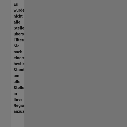
Es
wurden
nicht
alle
Stellen
übersetzt.
Filtern
Sie
nach
einem
bestimmten
Standort,
um
alle
Stellenangebote
in
Ihrer
Region
anzuzeigen.