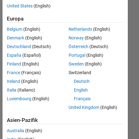
offenen
United States
(English)
Stellen,
die
Europa
Ihren
Suchkriterien
Belgium
(English)
Netherlands
(English)
entsprechen.
Denmark
(English)
Norway
(English)
Sie
Deutschland
(Deutsch)
Österreich
(Deutsch)
können
die
España
(Español)
Portugal
(English)
Suchkriterien
Finland
(English)
Sweden
(English)
weiter
France
(Français)
Switzerland
fassen
oder
Ireland
(English)
Deutsch
alle
Italia
(Italiano)
English
Stellenangebote
Luxembourg
(English)
Français
anzeigen
.
Wenn
United Kingdom
(English)
Sie
Asien-Pazifik
noch
immer
Australia
(English)
keine