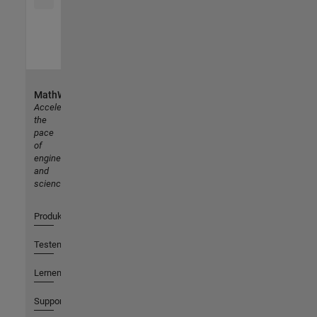
MathWorks
Accelerating
the
pace
of
engineering
and
science
Produkte
Testen oder Kaufen
Lernen
Support