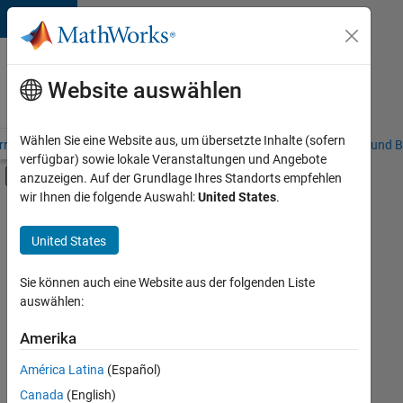
Weiter zum Inhalt
Karriere
bei
Website auswählen
MathWorks
Wählen Sie eine Website aus, um übersetzte Inhalte (sofern
riere – Übersicht
Stellensuche
Niederlassungen
Studierende und B
verfügbar) sowie lokale Veranstaltungen und Angebote
Umschaltung für Off-Canvas-Navigation
anzuzeigen. Auf der Grundlage Ihres Standorts empfehlen
Hauptinhalt
wir Ihnen die folgende Auswahl:
United States
.
FILTER:
Programm für Berufseinsteiger (EDG)
United States
+
3
Information Technology
Product Development
Sie können auch eine Website aus der folgenden Liste
auswählen:
Release Engineering
Amerika
Derzeit
gibt
América Latina
(Español)
es
keine
Canada
(English)