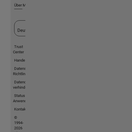
Über MathWorks
Website auswählen
Deutschland
Trust
Center
Handelsmarken
Datenschutz-
Richtlinien
Datendiebstahl
verhindern
Status von
Anwendungen
Kontakt
©
1994-
2026