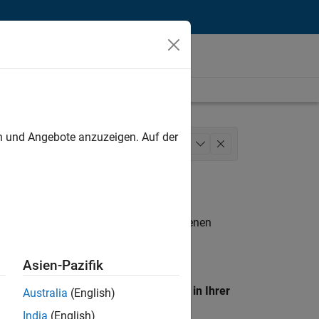
unt
en und Angebote anzuzeigen. Auf der
User Experience
+
1
n entsprechen.
eigen
. Wenn Sie noch immer keine offenen
 Mitglied unseres
Talent-Netzwerks
, um
Asien-Pazifik
en Standort, um alle Stellenangebote in Ihrer
Australia
(English)
India
(English)