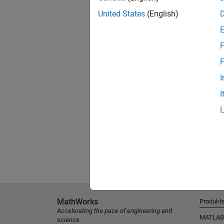
United States
(English)
F
F
I
I
MathWorks
Produkt
Accelerating the pace of engineering and
MATLAB
science