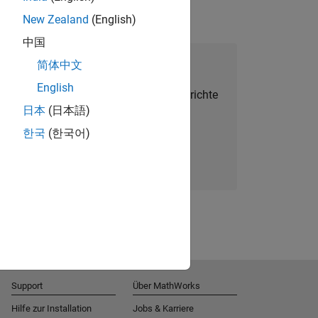
New Zealand
(English)
中国
alent Network beitreten
简体中文
English
Sie personalisierte Stellenangebote, Berichte
日本
(日本語)
und Unternehmensneuigkeiten.
한국
(한국어)
Melden Sie sich noch heute an
Support
Über MathWorks
Hilfe zur Installation
Jobs & Karriere