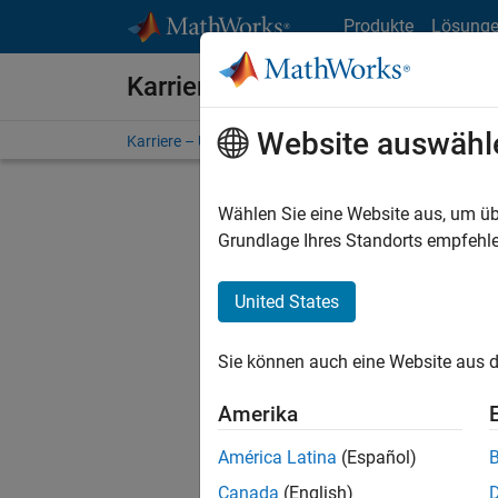
Weiter zum Inhalt
Produkte
Lösung
Karriere bei MathWorks
Website auswähl
Karriere – Übersicht
Stellensuche
Niederlassunge
Wählen Sie eine Website aus, um üb
FILTER:
Grundlage Ihres Standorts empfehle
United States
Derzeit
Sie könn
Sie können auch eine Website aus d
Stellen f
Aktualis
Amerika
Es wurde
América Latina
(Español)
Region a
Canada
(English)