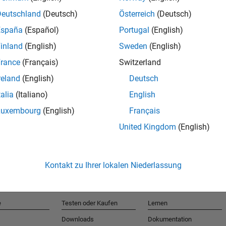
Deutschland
(Deutsch)
Österreich
(Deutsch)
España
(Español)
Portugal
(English)
T
inland
(English)
Sweden
(English)
rance
(Français)
Switzerland
Erhalten 
reland
(English)
Deutsch
talia
(Italiano)
English
Luxembourg
(English)
Français
United Kingdom
(English)
Kontakt zu Ihrer lokalen Niederlassung
e
Testen oder Kaufen
Lernen
Downloads
Dokumentation