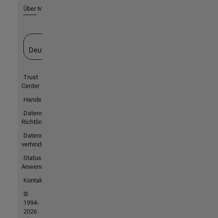
Über MathWorks
Website auswählen
Deutschland
Trust
Center
Handelsmarken
Datenschutz-
Richtlinien
Datendiebstahl
verhindern
Status von
Anwendungen
Kontakt
©
1994-
2026