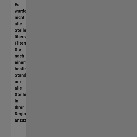
Es
wurden
nicht
alle
Stellen
übersetzt.
Filtern
Sie
nach
einem
bestimmten
Standort,
um
alle
Stellenangebote
in
Ihrer
Region
anzuzeigen.