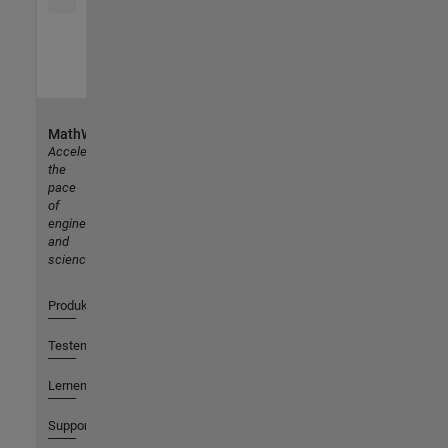
MathWorks
Accelerating
the
pace
of
engineering
and
science
Produkte
Testen oder Kaufen
Lernen
Support