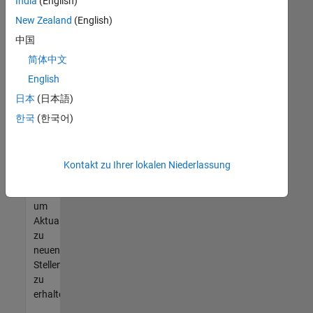
offenen
India
(English)
Stellen
New Zealand
(English)
finden
中国
können,
die
简体中文
Ihren
English
Qualifikationen
日本
(日本語)
entsprechen,
werden
한국
(한국어)
Sie
Mitglied
unseres
Kontakt zu Ihrer lokalen Niederlassung
Talent-
Netzwerks
,
um
Aktualisierungen
zu
neuen
Stellenangeboten
zu
erhalten.