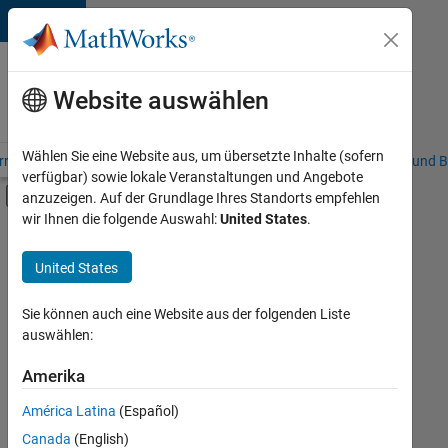
Weiter zum Inhalt
Karriere
bei
Website auswählen
MathWorks
Wählen Sie eine Website aus, um übersetzte Inhalte (sofern
riere – Übersicht
Stellensuche
Niederlassungen
Studierende und B
verfügbar) sowie lokale Veranstaltungen und Angebote
Umschaltung für Off-Canvas-Navigation
anzuzeigen. Auf der Grundlage Ihres Standorts empfehlen
Hauptinhalt
wir Ihnen die folgende Auswahl:
United States
.
FILTER:
Product Development
United States
+
4
Quality Engineering
Release Engineering
Sie können auch eine Website aus der folgenden Liste
auswählen:
Software Process Engineering
Web Applications and Services
Amerika
Derzeit
gibt
América Latina
(Español)
es
keine
Canada
(English)