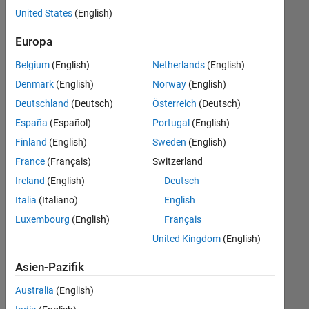
offenen
United States
(English)
Stellen,
die
Europa
Ihren
Suchkriterien
Belgium
(English)
Netherlands
(English)
entsprechen.
Denmark
(English)
Norway
(English)
Sie
Deutschland
(Deutsch)
Österreich
(Deutsch)
können
die
España
(Español)
Portugal
(English)
Suchkriterien
Finland
(English)
Sweden
(English)
weiter
France
(Français)
Switzerland
fassen
oder
Ireland
(English)
Deutsch
alle
Italia
(Italiano)
English
Stellenangebote
Luxembourg
(English)
Français
anzeigen
.
Wenn
United Kingdom
(English)
Sie
Asien-Pazifik
noch
immer
Australia
(English)
keine