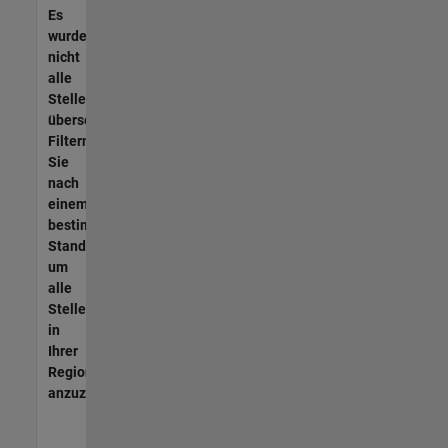
Es
wurden
nicht
alle
Stellen
übersetzt.
Filtern
Sie
nach
einem
bestimmten
Standort,
um
alle
Stellenangebote
in
Ihrer
Region
anzuzeigen.