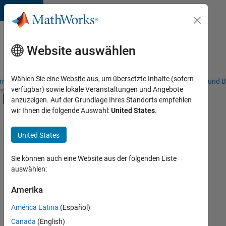
Weiter zum Inhalt
Karriere
bei
Website auswählen
MathWorks
Wählen Sie eine Website aus, um übersetzte Inhalte (sofern
riere – Übersicht
Stellensuche
Niederlassungen
Studierende und B
verfügbar) sowie lokale Veranstaltungen und Angebote
Umschaltung für Off-Canvas-Navigation
anzuzeigen. Auf der Grundlage Ihres Standorts empfehlen
Hauptinhalt
wir Ihnen die folgende Auswahl:
United States
.
FILTER:
Product Development
United States
+
2
Technical Writing
User Experience
Sie können auch eine Website aus der folgenden Liste
auswählen:
Amerika
Derzeit
gibt
América Latina
(Español)
es
keine
Canada
(English)