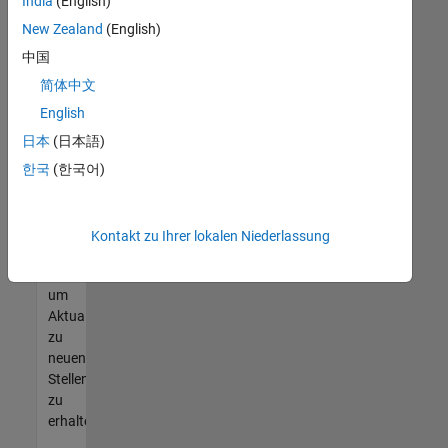
offenen
India
(English)
Stellen
New Zealand
(English)
finden
中国
können,
die
简体中文
Ihren
English
Qualifikationen
日本
(日本語)
entsprechen,
werden
한국
(한국어)
Sie
Mitglied
unseres
Kontakt zu Ihrer lokalen Niederlassung
Talent-
Netzwerks
,
um
Aktualisierungen
zu
neuen
Stellenangeboten
zu
erhalten.