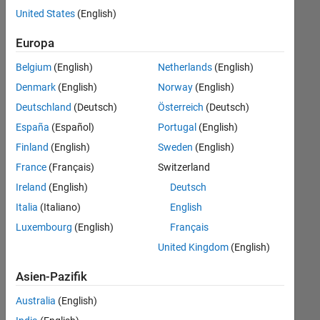
offenen
United States
(English)
Stellen,
die
Europa
Ihren
Suchkriterien
Belgium
(English)
Netherlands
(English)
entsprechen.
Denmark
(English)
Norway
(English)
Sie
Deutschland
(Deutsch)
Österreich
(Deutsch)
können
die
España
(Español)
Portugal
(English)
Suchkriterien
Finland
(English)
Sweden
(English)
weiter
France
(Français)
Switzerland
fassen
oder
Ireland
(English)
Deutsch
alle
Italia
(Italiano)
English
Stellenangebote
Luxembourg
(English)
Français
anzeigen
.
Wenn
United Kingdom
(English)
Sie
Asien-Pazifik
noch
immer
Australia
(English)
keine