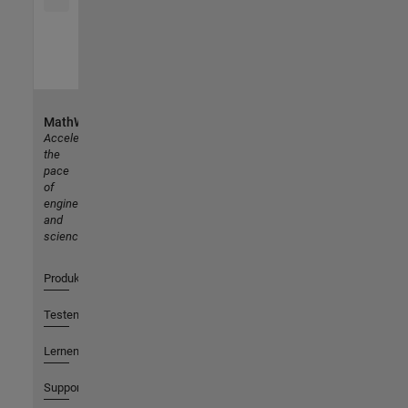
MathWorks
Accelerating
the
pace
of
engineering
and
science
Produkte
Testen oder Kaufen
Lernen
Support