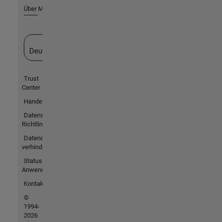
Über MathWorks
Website auswählen
Deutschland
Trust
Center
Handelsmarken
Datenschutz-
Richtlinien
Datendiebstahl
verhindern
Status von
Anwendungen
Kontakt
©
1994-
2026