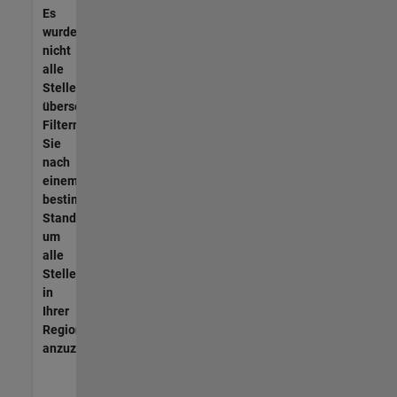
Es
wurden
nicht
alle
Stellen
übersetzt.
Filtern
Sie
nach
einem
bestimmten
Standort,
um
alle
Stellenangebote
in
Ihrer
Region
anzuzeigen.