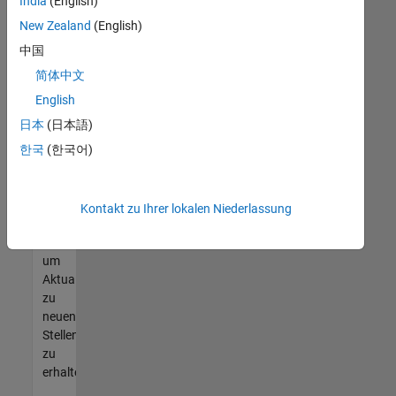
offenen
India
(English)
Stellen
New Zealand
(English)
finden
中国
können,
die
简体中文
Ihren
English
Qualifikationen
日本
(日本語)
entsprechen,
werden
한국
(한국어)
Sie
Mitglied
unseres
Kontakt zu Ihrer lokalen Niederlassung
Talent-
Netzwerks
,
um
Aktualisierungen
zu
neuen
Stellenangeboten
zu
erhalten.