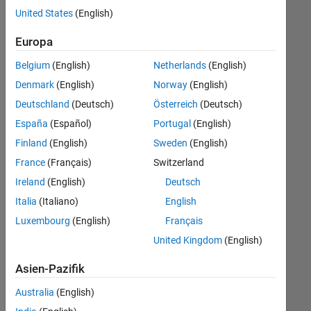
offenen
United States
(English)
Stellen,
die
Europa
Ihren
Suchkriterien
Belgium
(English)
Netherlands
(English)
entsprechen.
Denmark
(English)
Norway
(English)
Sie
Deutschland
(Deutsch)
Österreich
(Deutsch)
können
die
España
(Español)
Portugal
(English)
Suchkriterien
Finland
(English)
Sweden
(English)
weiter
France
(Français)
Switzerland
fassen
oder
Ireland
(English)
Deutsch
alle
Italia
(Italiano)
English
Stellenangebote
Luxembourg
(English)
Français
anzeigen
.
Wenn
United Kingdom
(English)
Sie
Asien-Pazifik
noch
immer
Australia
(English)
keine