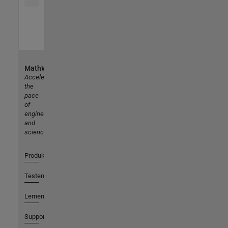
MathWorks
Accelerating
the
pace
of
engineering
and
science
Produkte
Testen oder Kaufen
Lernen
Support