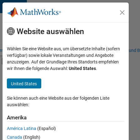
Weiter zum Inhalt
Karriere
bei
Website auswählen
MathWorks
Wählen Sie eine Website aus, um übersetzte Inhalte (sofern
riere – Übersicht
Stellensuche
Niederlassungen
Studierende und B
verfügbar) sowie lokale Veranstaltungen und Angebote
Umschaltung für Off-Canvas-Navigation
anzuzeigen. Auf der Grundlage Ihres Standorts empfehlen
Hauptinhalt
wir Ihnen die folgende Auswahl:
United States
.
FILTER:
Praktika
United States
+
2
Release Engineering
Web Applications and Services
Sie können auch eine Website aus der folgenden Liste
auswählen:
Amerika
Derzeit
gibt
América Latina
(Español)
es
keine
Canada
(English)