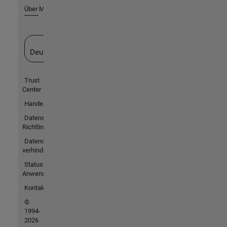
Über MathWorks
Website auswählen
Deutschland
Trust
Center
Handelsmarken
Datenschutz-
Richtlinien
Datendiebstahl
verhindern
Status von
Anwendungen
Kontakt
©
1994-
2026