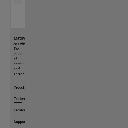
MathWorks
Accelerating
the
pace
of
engineering
and
science
Produkte
Testen oder Kaufen
Lernen
Support