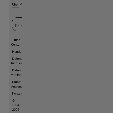
Über MathWorks
Website auswählen
Deutschland
Trust
Center
Handelsmarken
Datenschutz-
Richtlinien
Datendiebstahl
verhindern
Status von
Anwendungen
Kontakt
©
1994-
2026