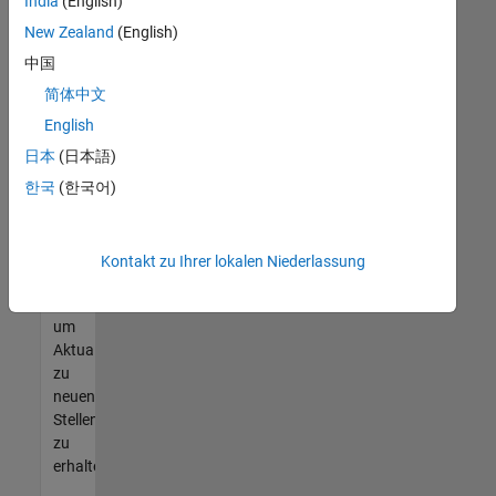
offenen
India
(English)
Stellen
New Zealand
(English)
finden
中国
können,
die
简体中文
Ihren
English
Qualifikationen
日本
(日本語)
entsprechen,
werden
한국
(한국어)
Sie
Mitglied
unseres
Kontakt zu Ihrer lokalen Niederlassung
Talent-
Netzwerks
,
um
Aktualisierungen
zu
neuen
Stellenangeboten
zu
erhalten.