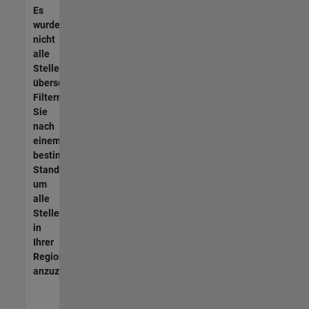
Es
wurden
nicht
alle
Stellen
übersetzt.
Filtern
Sie
nach
einem
bestimmten
Standort,
um
alle
Stellenangebote
in
Ihrer
Region
anzuzeigen.