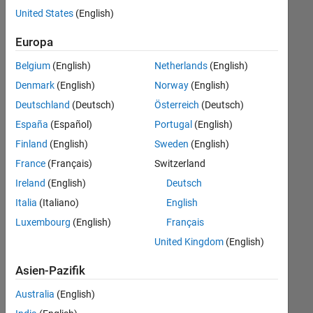
offenen
United States
(English)
Stellen,
die
Europa
Ihren
Suchkriterien
Belgium
(English)
Netherlands
(English)
entsprechen.
Denmark
(English)
Norway
(English)
Sie
Deutschland
(Deutsch)
Österreich
(Deutsch)
können
die
España
(Español)
Portugal
(English)
Suchkriterien
Finland
(English)
Sweden
(English)
weiter
France
(Français)
Switzerland
fassen
oder
Ireland
(English)
Deutsch
alle
Italia
(Italiano)
English
Stellenangebote
Luxembourg
(English)
Français
anzeigen
.
Wenn
United Kingdom
(English)
Sie
Asien-Pazifik
noch
immer
Australia
(English)
keine