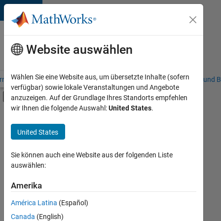
Weiter zum Inhalt
Karriere
bei
Website auswählen
MathWorks
Wählen Sie eine Website aus, um übersetzte Inhalte (sofern
riere – Übersicht
Stellensuche
Niederlassungen
Studierende und B
verfügbar) sowie lokale Veranstaltungen und Angebote
Umschaltung für Off-Canvas-Navigation
anzuzeigen. Auf der Grundlage Ihres Standorts empfehlen
Hauptinhalt
wir Ihnen die folgende Auswahl:
United States
.
FILTER:
Praktika
United States
+
5
Programm für Berufseinsteiger (EDG)
Infrastructure and Architecture
Sie können auch eine Website aus der folgenden Liste
auswählen:
Release Engineering
Technical Writing
Amerika
Derzeit
gibt
User Experience
América Latina
(Español)
es
keine
Canada
(English)